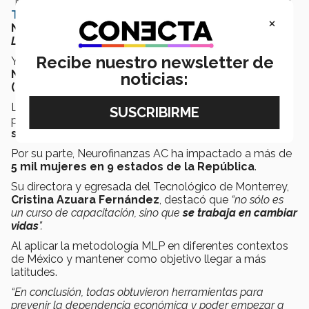
“Mexicanas del Mañana” es posible gracias a la EHE del
Tec, campus Guadalajara
, el apoyo del
CONACYT,
×
Neurofinanzas AC
y la metodología de
Marketplace
Literacy Project
(MLP).
Recibe nuestro newsletter de
Ya que fue seleccionado dentro de los
Programas
Nacionales Estratégicos del CONACYT
noticias:
(PRONACES).
Los cuales están enfocados a la investigación sobre
problemáticas nacionales que requieren de una
solución integral, profunda y amplia.
Por su parte, Neurofinanzas AC ha impactado a más de
5 mil mujeres en 9 estados de la República
.
Su directora y egresada del Tecnológico de Monterrey,
Cristina Azuara
Fernández
, destacó que
“no sólo es
un curso de capacitación, sino que
se trabaja en cambiar
vidas
”.
Al aplicar la metodología MLP en diferentes contextos
de México y mantener como objetivo llegar a más
latitudes.
“En conclusión, todas obtuvieron herramientas para
prevenir la dependencia económica y poder empezar a