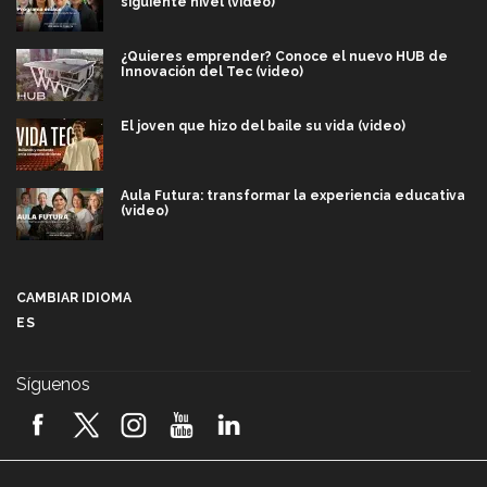
siguiente nivel (video)
¿Quieres emprender? Conoce el nuevo HUB de
Innovación del Tec (video)
El joven que hizo del baile su vida (video)
Aula Futura: transformar la experiencia educativa
(video)
Más que un festival cultural: así es la magia de
VIBRART 2026 (video)
CAMBIAR IDIOMA
ES
Javier Guzmán: investigación con impacto social
(video)
Síguenos
¡México, en el top del mundial de robótica FIRST
2026! (video)
Vida Tec: Pasión, disciplina y básquetbol, con Gael