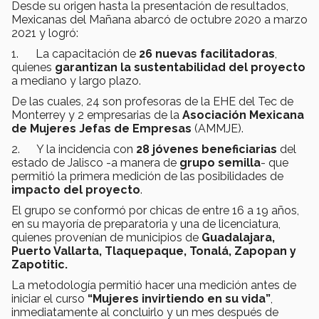
Desde su origen hasta la presentación de resultados,
Mexicanas del Mañana abarcó de octubre 2020 a marzo
2021 y logró:
1. La capacitación de
26 nuevas facilitadoras
,
quienes
garantizan la sustentabilidad del proyecto
a mediano y largo plazo.
De las cuales, 24 son profesoras de la EHE del Tec de
Monterrey y 2 empresarias de la
Asociación Mexicana
de Mujeres Jefas de Empresas
(AMMJE).
2. Y la incidencia con
28 jóvenes beneficiarias
del
estado de Jalisco -a manera de
grupo semilla
- que
permitió la primera medición de las posibilidades de
impacto del proyecto
.
El grupo se conformó por chicas de entre 16 a 19 años,
en su mayoría de preparatoria y una de licenciatura,
quienes provenían de municipios de
Guadalajara,
Puerto Vallarta, Tlaquepaque, Tonalá, Zapopan y
Zapotitic.
La metodología permitió hacer una medición antes de
iniciar el curso
“Mujeres invirtiendo en su vida”
,
inmediatamente al concluirlo y un mes después de