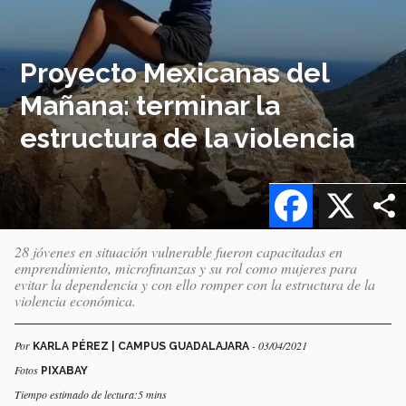
Proyecto Mexicanas del
Mañana: terminar la
estructura de la violencia
Facebook
X
28 jóvenes en situación vulnerable fueron capacitadas en
emprendimiento, microfinanzas y su rol como mujeres para
evitar la dependencia y con ello romper con la estructura de la
violencia económica.
Por
- 03/04/2021
KARLA PÉREZ | CAMPUS GUADALAJARA
Fotos
PIXABAY
Tiempo estimado de lectura:5 mins