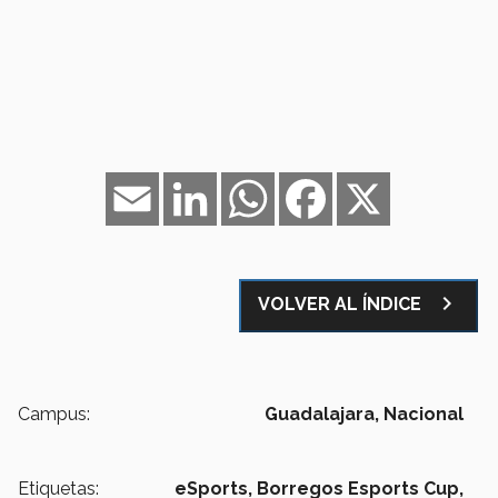
Email
LinkedIn
WhatsApp
Facebook
X
navigate_next
VOLVER AL ÍNDICE
Campus:
Guadalajara,
Nacional
Etiquetas:
eSports,
Borregos Esports Cup,