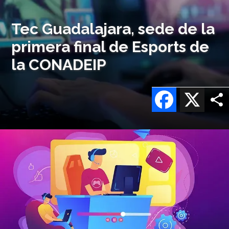
Tec Guadalajara, sede de la
primera final de Esports de
la CONADEIP
Facebook
X
Imagen
o
logo