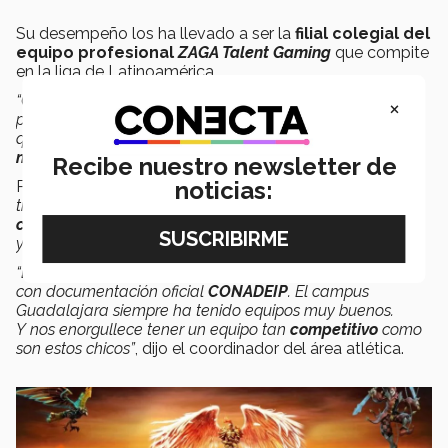
Su desempeño los ha llevado a ser la
filial colegial del
equipo profesional
ZAGA Talent Gaming
que compite
en la liga de Latinoamérica.
“Como representante de tu universidad te enorgullece,
×
porque te empiezan a conocer. Ya son 4 años que
quedamos dentro del top 5 o top 3.
Competimos de
manera decente
”
, compartió Rodrigo Zermeño.
Recibe nuestro newsletter de
noticias:
Por su parte, Emilio Altamirano explicó
: “Es un juego que
tienes que conocerlo mucho. Fue muchísima
dedicación
,
conocimiento
y
práctica
. Además el juego saca parches
y cambia campeones –jugadores virtuales”.
“Es oficialmente un
equipo representativo
, ya cuentan
con documentación oficial
CONADEIP
.
El campus
Guadalajara siempre ha tenido equipos muy buenos.
Y nos enorgullece tener un equipo tan
competitivo
como
son estos chicos”
, dijo el coordinador del área atlética.