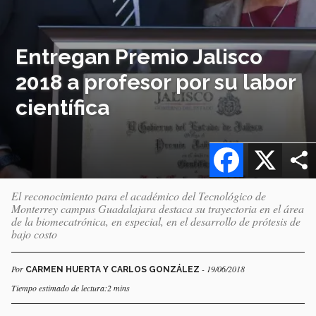
Entregan Premio Jalisco
2018 a profesor por su labor
científica
Facebook
X
El reconocimiento para el académico del Tecnológico de
Monterrey campus Guadalajara destaca su trayectoria en el área
de la biomecatrónica, en especial, en el desarrollo de prótesis de
bajo costo
Por
- 19/06/2018
CARMEN HUERTA Y CARLOS GONZÁLEZ
Tiempo estimado de lectura:2 mins