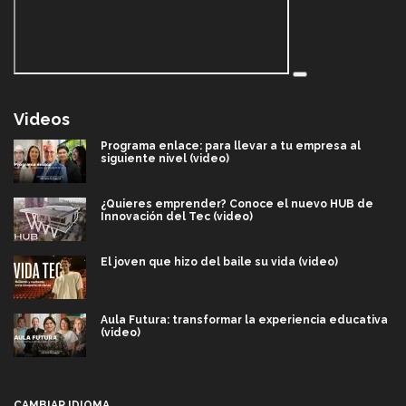
Videos
Programa enlace: para llevar a tu empresa al
siguiente nivel (video)
¿Quieres emprender? Conoce el nuevo HUB de
Innovación del Tec (video)
El joven que hizo del baile su vida (video)
Aula Futura: transformar la experiencia educativa
(video)
Más que un festival cultural: así es la magia de
VIBRART 2026 (video)
CAMBIAR IDIOMA