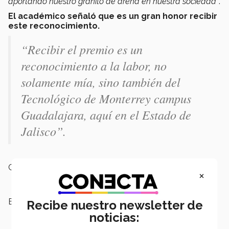
aportando nuestro granito de arena en nuestra sociedad”
.
El académico señaló que es un gran honor recibir
este reconocimiento.
“Recibir el premio es un
reconocimiento a la labor, no
solamente mía, sino también del
Tecnológico de Monterrey campus
Guadalajara, aquí en el Estado de
Jalisco”.
Campus:
Guadalajara,
Nacional
×
Escuelas:
Ingeniería y Ciencias
Recibe nuestro newsletter de
noticias: