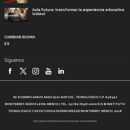
Aula Futura: transformar la experiencia educativa
(video)
Más que un festival cultural: así es la magia de
VIBRART 2026 (video)
CAMBIAR IDIOMA
ES
Javier Guzmán: investigación con impacto social
(video)
Síguenos
¡México, en el top del mundial de robótica FIRST
2026! (video)
Vida Tec: Pasión, disciplina y básquetbol, con Gael
Adame (video)
A
AV. EUGENIO GARZA SADA 2501 SUR COL. TECNOLÓGICO C.P. 64849 |
L
¿Cómo es el Modelo Educativo Tec? (video)
MONTERREY, NUEVO LEÓN, MÉXICO | TEL. +52 (81) 8358-2000 D.R.© INSTITUTO
TECNOLÓGICO Y DE ESTUDIOS SUPERIORES DE MONTERREY, MÉXICO. 2018
Vida Tec: Feminismo e Inteligencia Artificial, Paola
*DEC-520912 PROGRAMAS EN MODALIDAD ESCOLARIZADA.
Ricaurte (video)