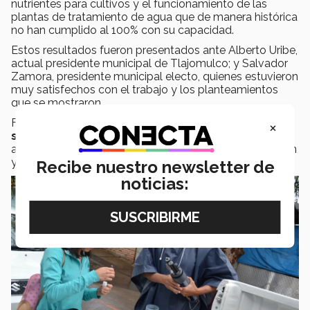
nutrientes para cultivos y el funcionamiento de las
plantas de tratamiento de agua que de manera histórica
no han cumplido al 100% con su capacidad.
Estos resultados fueron presentados ante Alberto Uribe,
actual presidente municipal de Tlajomulco; y Salvador
Zamora, presidente municipal electo, quienes estuvieron
muy satisfechos con el trabajo y los planteamientos
que se mostraron.
Finalmente, la tercera fase plantea una
evaluación-
×
seguimiento
a estos ejercicios en un lapso de 5 a 10
años, para conocer los resultados de la implementación
y de ser necesario ajustar las acciones.
Recibe nuestro newsletter de
noticias: