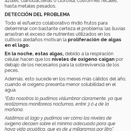
azules, cianobacterias o clorofila, coliformes fecales,
hasta metales pesados.
DETECCIÓN DEL PROBLEMA
Todo el esfuerzo colaborativo rindió frutos para
determinar con bastante certeza el problema: las lluvias
arrastran el exceso de nutrientes utilizados en los
cultivos aledaños motivan la
proliferación de algas
en el lago.
En la noche, estas algas,
debido a la respiración
celular, hacen que los
niveles de oxígeno caigan
por
debajo de los necesarios para la sobrevivencia de los
peces.
Además, esto sucede en los meses más cálidos del año,
cuando el oxígeno presenta menor solubilidad en el
agua.
“Esto nosotros lo pudimos vislumbrar claramente, ya que
realizamos monitoreos nocturnos, entre 3 ó 4 de la
mañana.
Asistimos al lago y pudimos ver cómo los niveles de
oxígeno decaen sobre el mínimo adecuado para que
haya vida acuática, que es de 4 miligramos por litro”,