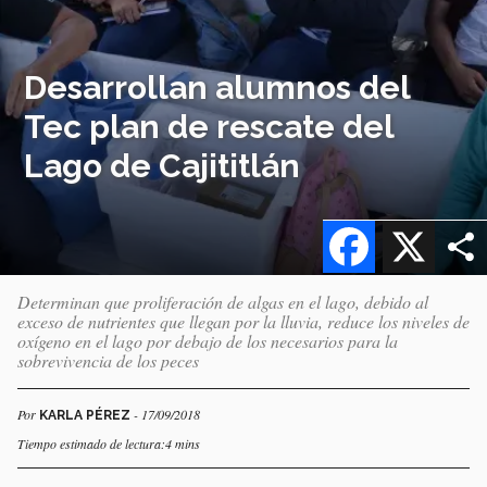
Desarrollan alumnos del
Tec plan de rescate del
Lago de Cajititlán
Facebook
X
Determinan que proliferación de algas en el lago, debido al
exceso de nutrientes que llegan por la lluvia, reduce los niveles de
oxígeno en el lago por debajo de los necesarios para la
sobrevivencia de los peces
Por
- 17/09/2018
KARLA PÉREZ
Tiempo estimado de lectura:4 mins