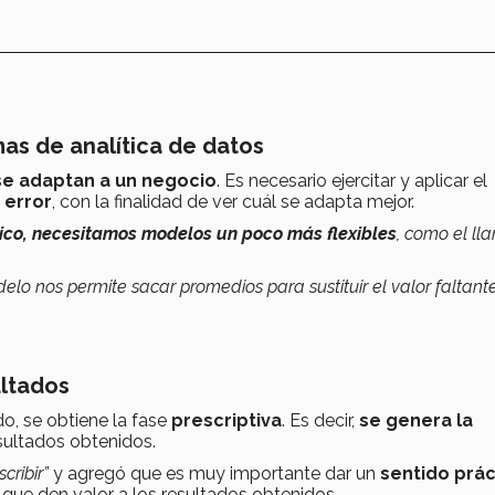
as de analítica de datos
se adaptan a un negocio
. Es necesario ejercitar y aplicar el
 error
, con la finalidad de ver cuál se adapta mejor.
ico, necesitamos modelos un poco más flexibles
, como el l
lo nos permite sacar promedios para sustituir el valor faltant
ltados
o, se obtiene la fase
prescriptiva
. Es decir,
se genera la
sultados obtenidos.
cribir”
y
agregó que es muy importante dar un
sentido prác
que den valor a los resultados obtenidos.