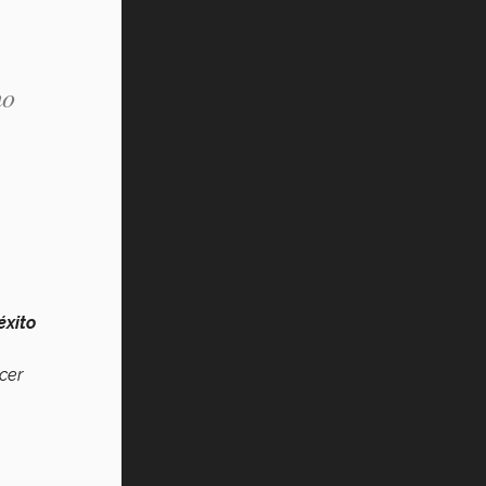
mo
éxito
cer