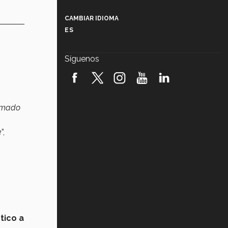
Más que un festival cultural: así es
la magia de VIBRART 2026 (video)
CAMBIAR IDIOMA
ES
Javier Guzmán: investigación con
impacto social (video)
Síguenos
¡México, en el top del mundial de
robótica FIRST 2026! (video)
Vida Tec: Pasión, disciplina y
lamado
básquetbol, con Gael Adame
(video)
e
”,
¿Cómo es el Modelo Educativo
Tec? (video)
Vida Tec: Feminismo e Inteligencia
Artificial, Paola Ricaurte (video)
tico a