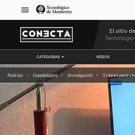
Pasar
navegación
menu
al
principal
contenido
principal
El sitio d
Tecnológic
Menu
CATEGORÍAS
VIDEOS
Comunidad
Noticias
Guadalajara
Investigación
5 claves para c