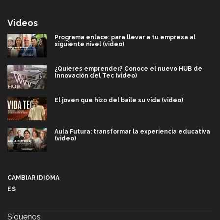
Videos
Programa enlace: para llevar a tu empresa al
siguiente nivel (video)
¿Quieres emprender? Conoce el nuevo HUB de
Innovación del Tec (video)
El joven que hizo del baile su vida (video)
Aula Futura: transformar la experiencia educativa
(video)
Más que un festival cultural: así es la magia de
VIBRART 2026 (video)
CAMBIAR IDIOMA
ES
Javier Guzmán: investigación con impacto social
(video)
Síguenos