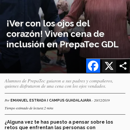
¡Ver con los ojos del
corazón! Viven cena de
inclusión en PrepaTec GDL
Facebook
X
Alumnos de PrepaTec guiaron a sus padres y compañeros,
quienes disfrutaron de una cena con los ojos vendados.
Por
- 20/12/2019
EMANUEL ESTRADA I CAMPUS GUADALAJARA
Tiempo estimado de lectura:2 mins
¿Alguna vez te has puesto a pensar sobre los
retos que enfrentan las personas con