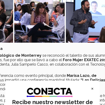
ra
ológico de Monterrey
se reconoció el talento de sus alum
, fue por ello que se llevó a cabo el
Foro Mujer EXATEC 20
sidenta, Julia Samperio Casco, en colaboración con el Tecnoló
nferencia como evento principal, donde
Marisa Lazo, de
s impartió una conferencia magistral titulada:
“Las Delicia
con 37 puntos de venta y 260 colaboradores en la Zona
×
onde se fabrican más de 2,500 piezas diarias.
stá convencida que el éxito y crecimiento de su empresa se 
 por disfrutar su trabajo y por pensar siempre positivamente
Recibe nuestro newsletter de
ra, sus
estrategias de venta y
marketing
digital
, el valor 