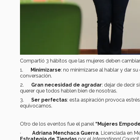
Compartió 3 hábitos que las mujeres deben cambiar
1.
Minimizarse
: no minimizarse al hablar y dar su 
conversación.
2.
Gran necesidad de agradar
: dejar de decir 
querer que todos hablen bien de nosotras.
3.
Ser perfectas
: esta aspiración provoca estré
equivocarnos.
Otro de los eventos fue el panel
“Mujeres Empode
·
Adriana Menchaca Guerra
, Licenciada en M
Estrategia de Tiendas
por el
International Council