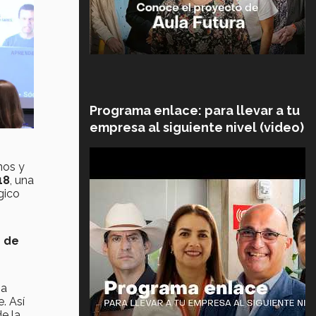
Programa enlace: para llevar a tu
empresa al siguiente nivel (video)
nos y
18
, una
gico
s de
ha
. Así
de la