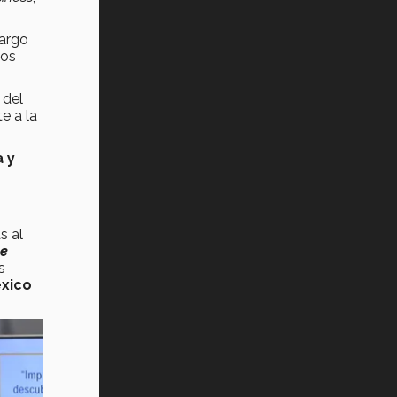
Tec? (video)
cargo
Vida Tec: Feminismo e Inteligencia
Los
Artificial, Paola Ricaurte (video)
 del
e a la
a y
s al
ze
s
xico