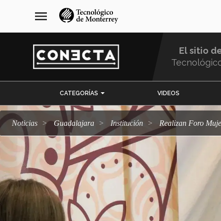
Pasar
navegación
menu
al
principal
contenido
principal
El sitio d
Tecnológic
Menu
CATEGORÍAS
VIDEOS
Comunidad
Noticias
Guadalajara
Institución
Realizan Foro Mu