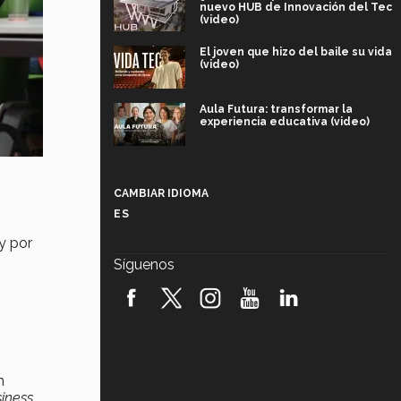
nuevo HUB de Innovación del Tec
(video)
El joven que hizo del baile su vida
(video)
Aula Futura: transformar la
experiencia educativa (video)
Más que un festival cultural: así es
la magia de VIBRART 2026 (video)
CAMBIAR IDIOMA
ES
Javier Guzmán: investigación con
impacto social (video)
 y por
Síguenos
¡México, en el top del mundial de
robótica FIRST 2026! (video)
Vida Tec: Pasión, disciplina y
básquetbol, con Gael Adame
(video)
n
¿Cómo es el Modelo Educativo
iness
,