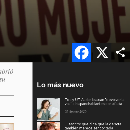
Facebook
X
abrió
su
Lo más nuevo
Tec y UT Austin buscan "devolver la
voz" a hispanohablantes con afasia
05 Agosto 2026
El escritor que dice que la derrota
también merece ser contada