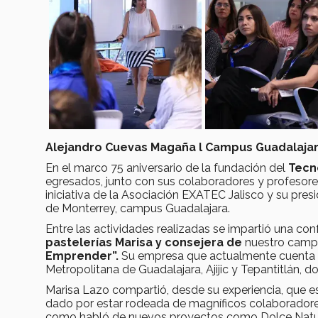
Alejandro Cuevas Magaña l Campus Guadalaja
En el marco 75 aniversario de la fundación del
Tecn
egresados, junto con sus colaboradores y profesores
iniciativa de la Asociación EXATEC Jalisco y su pre
de Monterrey, campus Guadalajara.
Entre las actividades realizadas se impartió una co
pastelerías Marisa y consejera de
nuestro campu
Emprender”.
Su empresa que actualmente cuenta 
Metropolitana de Guadalajara, Ajijic y Tepantitlán, d
Marisa Lazo compartió, desde su experiencia, que e
dado por estar rodeada de magníficos colaboradores,
como habló de nuevos proyectos como Dolce Natu