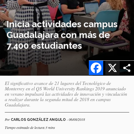
Inicia actividades campus
Guadalajara con más de
7,400 estudiantes
Facebook
X
El significativo avance de 21 lugares del Tecnológico de
Monterrey en el QS World University Rankings 2019 anunciado
en verano impulsará las actividades de innovación y vinculación
a realizar durante la segunda mitad de 2018 en campus
Guadalajara.
Por
- 06/08/2018
CARLOS GONZÁLEZ ANGULO
Tiempo estimado de lectura:3 mins