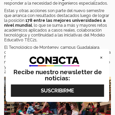
responder a la necesidad de ingenieros especializados.
Estas y otras acciones son parte del nuevo semestre
que arranca con resultados destacados luego de lograr
la posición
178 entre
las mejores universidades a
nivel mundial
, lo que se suma a más y mayores retos
académicos aplicados a casos reales, colaboración
tecnológica y continuidad a las iniciativas del Modelo
Educativo TEC21.
El Tecnológico de Monterrey, campus Guadalajara,
cuenta con más de 40 años de presencia en Jalisco. A la
×
fecha oferta educación media superior, superior y de
maestría. De su población estudiantil 55% son de Jalisco
y la región, 43% de los diferentes estados de México y
Recibe nuestro newsletter de
2% provienen del extranjero.
noticias: