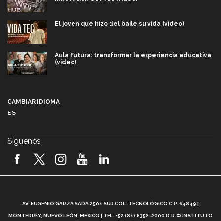
El joven que hizo del baile su vida (video)
Aula Futura: transformar la experiencia educativa
(video)
Más que un festival cultural: así es la magia de
VIBRART 2026 (video)
CAMBIAR IDIOMA
ES
Javier Guzmán: investigación con impacto social
(video)
Síguenos
¡México, en el top del mundial de robótica FIRST
2026! (video)
Vida Tec: Pasión, disciplina y básquetbol, con Gael
Adame (video)
A
AV. EUGENIO GARZA SADA 2501 SUR COL. TECNOLÓGICO C.P. 64849 |
L
¿Cómo es el Modelo Educativo Tec? (video)
MONTERREY, NUEVO LEÓN, MÉXICO | TEL. +52 (81) 8358-2000 D.R.© INSTITUTO