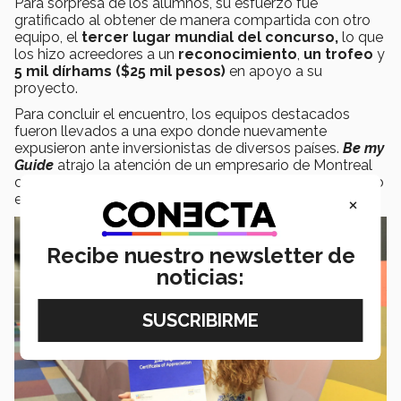
Para sorpresa de los alumnos, su esfuerzo fue
gratificado al obtener de manera compartida con otro
equipo, el
tercer lugar mundial del concurso,
lo que
los hizo acreedores a un
reconocimiento
,
un trofeo
y
5 mil dírhams ($25 mil pesos)
en apoyo a su
proyecto.
Para concluir el encuentro, los equipos destacados
fueron llevados a una expo donde nuevamente
expusieron ante inversionistas de diversos países.
Be my
Guide
atrajo la atención de un empresario de Montreal
con quien han mantenido conversaciones y en un futuro
×
esperan lograr tener alguna colaboración.
Recibe nuestro newsletter de
noticias: