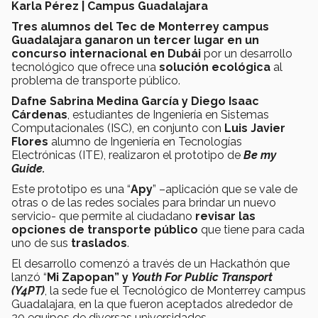
Karla Pérez | Campus Guadalajara
Tres alumnos del Tec de Monterrey campus
Guadalajara ganaron un tercer lugar en un
concurso internacional en Dubái
por un desarrollo
tecnológico
que ofrece una
solución ecológica
al
problema de transporte público.
Dafne Sabrina Medina García y Diego Isaac
Cárdenas
, estudiantes de Ingeniería en Sistemas
Computacionales (ISC), en conjunto con
Luis Javier
Flores
alumno de Ingeniería en Tecnologías
Electrónicas (ITE), realizaron el prototipo de
Be my
Guide.
Este prototipo es una “
Apy
” –aplicación que se vale de
otras o de las redes sociales para brindar un nuevo
servicio- que permite al ciudadano
revisar las
opciones de transporte público
que tiene para cada
uno de sus
traslados
.
El desarrollo comenzó a través de un Hackathón que
lanzó “
Mi Zapopan” y
Youth For Public Transport
(Y4PT)
, la sede fue el Tecnológico de Monterrey campus
Guadalajara, en la que fueron aceptados alrededor de
20 equipos de diversas universidades.