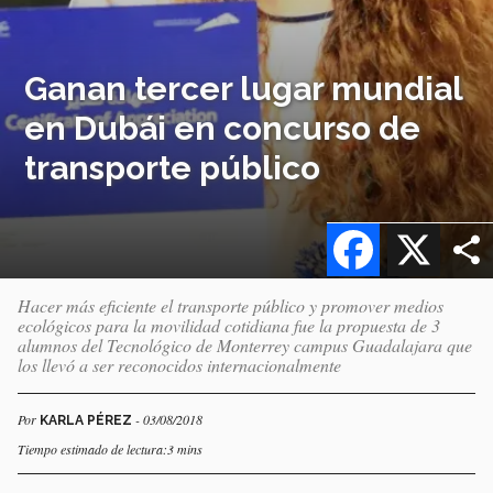
Ganan tercer lugar mundial
en Dubái en concurso de
transporte público
Facebook
X
Hacer más eficiente el transporte público y promover medios
ecológicos para la movilidad cotidiana fue la propuesta de 3
alumnos del Tecnológico de Monterrey campus Guadalajara que
los llevó a ser reconocidos internacionalmente
Por
- 03/08/2018
KARLA PÉREZ
Tiempo estimado de lectura:3 mins