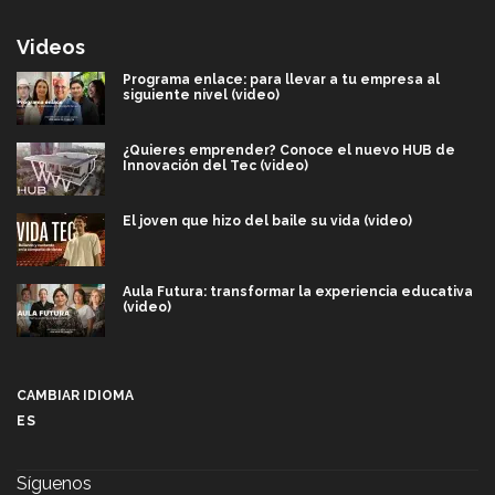
Videos
Programa enlace: para llevar a tu empresa al
siguiente nivel (video)
¿Quieres emprender? Conoce el nuevo HUB de
Innovación del Tec (video)
El joven que hizo del baile su vida (video)
Aula Futura: transformar la experiencia educativa
(video)
Más que un festival cultural: así es la magia de
VIBRART 2026 (video)
CAMBIAR IDIOMA
ES
Javier Guzmán: investigación con impacto social
(video)
Síguenos