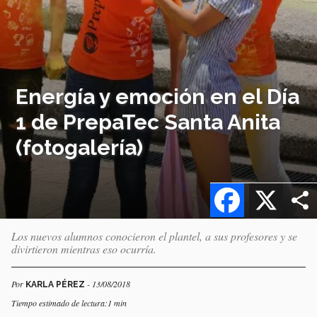
Energía y emoción en el Día
1 de PrepaTec Santa Anita
(fotogalería)
Facebook
X
Los nuevos alumnos conocieron el plantel, a sus profesores y se
divirtieron mientras eso ocurría.
Por
- 13/08/2018
KARLA PÉREZ
Tiempo estimado de lectura:1 min