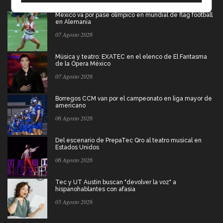
México va por pase olímpico en mundial de flag football
en Alemania
07 Agosto 2026
Música y teatro: EXATEC en el elenco de El Fantasma
de la Ópera México
07 Agosto 2026
Borregos CCM van por el campeonato en liga mayor de
americano
06 Agosto 2026
Del escenario de PrepaTec Qro al teatro musical en
Estados Unidos
06 Agosto 2026
Tec y UT Austin buscan "devolver la voz" a
hispanohablantes con afasia
05 Agosto 2026