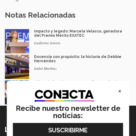
Notas Relacionadas
Impacto y legado: Marcela Velasco, ganadora
del Premio Mérito EXATEC
Guillermo Solorio
Docencia con propósito: la historia de Debbie
Hernández
Isabel Martínez
Lidera industria acerera y recibe Premio al
Mérito EXATEC 2026 en SLP
×
Myrna Danel
Recibe nuestro newsletter de
noticias:
Lo más nuevo