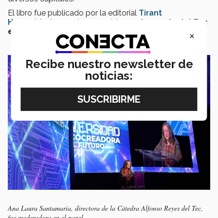
El libro fue publicado por la editorial
Tirant
Humanidades
en el marco del
45 aniversario del Tec
en Jalisco
.
×
Recibe nuestro newsletter de
noticias:
Ana Laura Santamaría, directora de la Cátedra Alfonso Reyes del Tec,
fue moderadora en el panel.