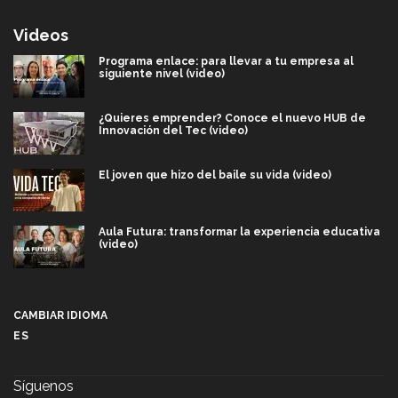
Videos
Programa enlace: para llevar a tu empresa al
siguiente nivel (video)
¿Quieres emprender? Conoce el nuevo HUB de
Innovación del Tec (video)
El joven que hizo del baile su vida (video)
Aula Futura: transformar la experiencia educativa
(video)
Más que un festival cultural: así es la magia de
VIBRART 2026 (video)
CAMBIAR IDIOMA
ES
Javier Guzmán: investigación con impacto social
(video)
Síguenos