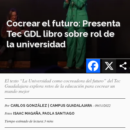
Cocrear el futuro: Presenta
Tec GDL libro sobre rol de
la universidad
Facebook
X
El texto “La Universidad como cocreadora del futuro” del Tec
Guadalajara explora retos de la educación para cocrear un
mundo mejor
Por
- 09/11/2022
CARLOS GONZÁLEZ | CAMPUS GUADALAJARA
Fotos
ISAAC MAGAÑA, PAOLA SANTIAGO
Tiempo estimado de lectura:3 mins