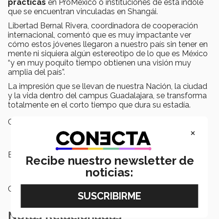
prácticas
en ProMéxico o instituciones de esta índole
que se encuentran vinculadas en Shangái.
Libertad Bernal Rivera, coordinadora de cooperación
internacional, comentó que es muy impactante ver
cómo estos jóvenes llegaron a nuestro país sin tener en
mente ni siquiera algún estereotipo de lo que es México
“y en muy poquito tiempo obtienen una visión muy
amplia del país”.
La impresión que se llevan de nuestra Nación, la ciudad
y la vida dentro del campus Guadalajara, se transforma
totalmente en el corto tiempo que dura su estadía.
Campus:
Guadalajara
×
Etiquetas:
Universidad de Fudan,
Programas
Recibe nuestro newsletter de
Internacionales
noticias:
Categoría:
Institución
Notas Relacionadas