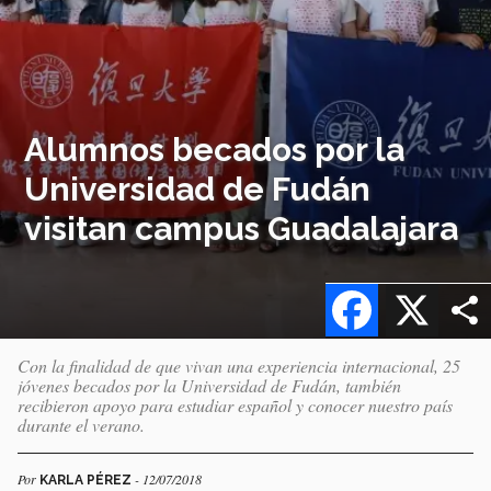
Alumnos becados por la
Universidad de Fudán
visitan campus Guadalajara
Facebook
X
Con la finalidad de que vivan una experiencia internacional, 25
jóvenes becados por la Universidad de Fudán, también
recibieron apoyo para estudiar español y conocer nuestro país
durante el verano.
Por
- 12/07/2018
KARLA PÉREZ