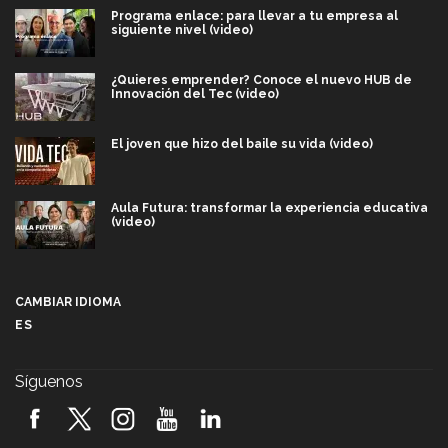
Programa enlace: para llevar a tu empresa al
siguiente nivel (video)
¿Quieres emprender? Conoce el nuevo HUB de
Innovación del Tec (video)
El joven que hizo del baile su vida (video)
Aula Futura: transformar la experiencia educativa
(video)
Más que un festival cultural: así es la magia de
VIBRART 2026 (video)
CAMBIAR IDIOMA
ES
Javier Guzmán: investigación con impacto social
(video)
Síguenos
¡México, en el top del mundial de robótica FIRST
2026! (video)