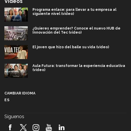
Videos
Programa enlace: para llevar a tu empresa al
siguiente nivel (video)
¿Quieres emprender? Conoce el nuevo HUB de
Innovación del Tec (video)
El joven que hizo del baile su vida (video)
Aula Futura: transformar la experiencia educativa
(video)
Más que un festival cultural: así es la magia de
VIBRART 2026 (video)
CAMBIAR IDIOMA
ES
Javier Guzmán: investigación con impacto social
(video)
Síguenos
¡México, en el top del mundial de robótica FIRST
2026! (video)