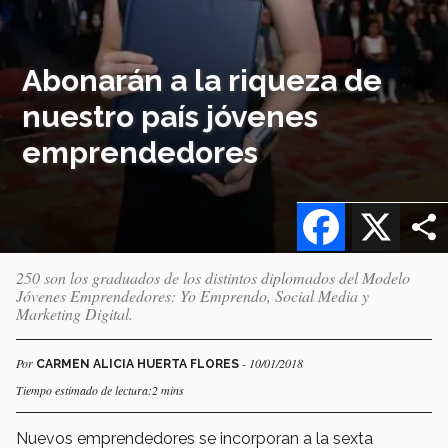
Abonarán a la riqueza de
nuestro país jóvenes
emprendedores
Facebook
X
250 son los graduados de los distintos diplomados del Modelo
Jóvenes Emprendedores: Yo Emprendo, Social Media y
Marketing Digital.
Por
- 10/01/2018
CARMEN ALICIA HUERTA FLORES
Tiempo estimado de lectura:2 mins
Nuevos emprendedores se incorporan a la sexta