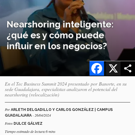
Nearshoring inteligente:
¿qué es y cómo puede
influir en los negocios?
Facebook
X
En el Tec Business Summit 2024 presentado por Banorte, en su
sede Guadalajara, especialistas analizaron el potencial del
nearshoring (relocalización)
Por
ARLETH DELGADILLO Y CARLOS GONZÁLEZ | CAMPUS
- 26/04/2024
GUADALAJARA
Fotos
DULCE GÁLVEZ
Tiempo estimado de lectura:6 mins