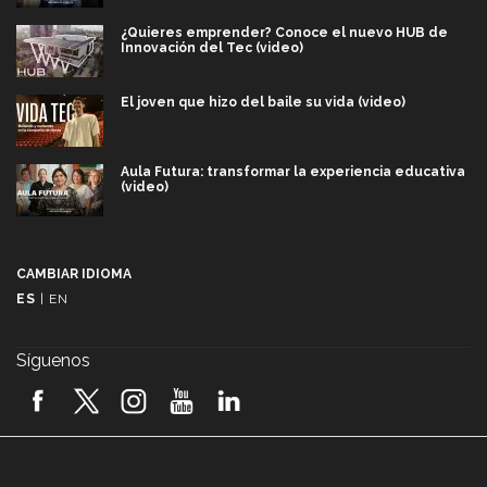
¿Quieres emprender? Conoce el nuevo HUB de
Innovación del Tec (video)
El joven que hizo del baile su vida (video)
Aula Futura: transformar la experiencia educativa
(video)
Más que un festival cultural: así es la magia de
VIBRART 2026 (video)
CAMBIAR IDIOMA
ES
|
EN
Javier Guzmán: investigación con impacto social
(video)
Síguenos
¡México, en el top del mundial de robótica FIRST
2026! (video)
Vida Tec: Pasión, disciplina y básquetbol, con Gael
Adame (video)