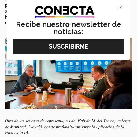
×
programas o talleres
en los que abundan en estos
aspectos para que los e
mprendedores tengan
herramientas disponibles y acceso a diversos
recursos
.
Recibe nuestro newsletter de
noticias:
Otra de las sesiones de representantes del Hub de IA del Tec con colegas
de Montreal, Canadá, donde profundizaron sobre la aplicación de la
ética en la IA.