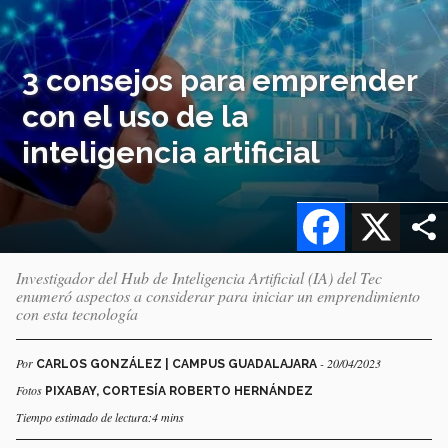
3 consejos para emprender
con el uso de la
inteligencia artificial
Facebook
X
Investigador del Hub de Inteligencia Artificial (IA) del Tec
enumeró aspectos a considerar para iniciar un emprendimiento
con esta tecnología
Por
- 20/04/2023
CARLOS GONZÁLEZ | CAMPUS GUADALAJARA
Fotos
PIXABAY, CORTESÍA ROBERTO HERNÁNDEZ
Tiempo estimado de lectura:4 mins