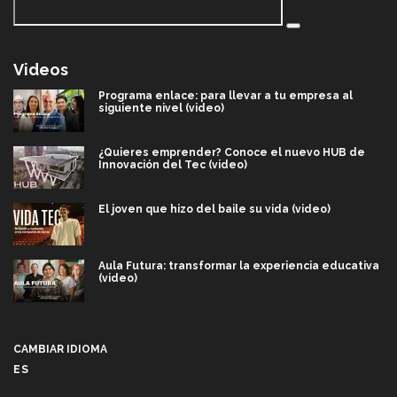
Videos
Programa enlace: para llevar a tu empresa al
siguiente nivel (video)
¿Quieres emprender? Conoce el nuevo HUB de
Innovación del Tec (video)
El joven que hizo del baile su vida (video)
Aula Futura: transformar la experiencia educativa
(video)
Más que un festival cultural: así es la magia de
VIBRART 2026 (video)
CAMBIAR IDIOMA
ES
Javier Guzmán: investigación con impacto social
(video)