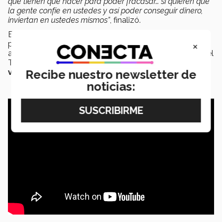
que tienen que hacer para poder fracasar… si quieren que
la gente confíe en ustedes y así poder conseguir dinero,
inviertan en ustedes mismos”
, finalizó.
En la serie de ponencias incluidas en
STEM Talks
×
participaron a lo largo de 2 días emprendedores y
académicos de la
Escuela de Ingeniería y Ciencias
del
Tec para
compartir su visión en temas de
vanguardia
.
Recibe nuestro newsletter de
noticias: