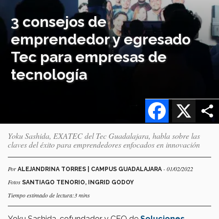
3 consejos de
emprendedor y egresado
Tec para empresas de
tecnología
Facebook
X
Yoku Sashida, EXATEC del Tec Guadalajara, habla sobre las
claves del éxito para emprendedores enfocados en innovación
Por
- 01/02/2022
ALEJANDRINA TORRES | CAMPUS GUADALAJARA
Fotos
SANTIAGO TENORIO, INGRID GODOY
Tiempo estimado de lectura:3 mins
Yoku Sashida, cofundador y CEO de
Soluciones