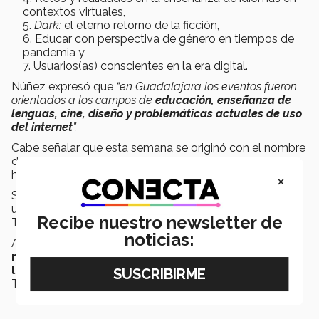
contextos virtuales,
Dark:
el eterno retorno de la ficción,
Educar con perspectiva de género en tiempos de
pandemia y
Usuarios(as) conscientes en la era digital.
Núñez expresó que
“en Guadalajara los eventos fueron
orientados a los campos de
educación, enseñanza de
lenguas, cine, diseño y problemáticas actuales de uso
del internet
”.
Cabe señalar que esta semana se originó con el nombre
de
Día de las Humanidades
en
campus Guadalajara
hace 4 años.
×
Se mantiene en constante evolución y actualmente es
un evento que
se celebra en 7 campus
del
Recibe nuestro newsletter de
Tecnológico de Monterrey.
noticias:
Así, la Semana de las Humanidades
detonó la
reflexión
a través de diferentes
manifestaciones
literarias y artísticas
en toda la Región Occidente del
Tec.