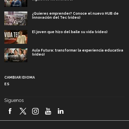
¿Quieres emprender? Conoce el nuevo HUB de
Innovación del Tec (video)
El joven que hizo del baile su vida (video)
Aula Futura: transformar la experiencia educativa
(video)
Más que un festival cultural: así es la magia de
VIBRART 2026 (video)
CAMBIAR IDIOMA
ES
Javier Guzmán: investigación con impacto social
(video)
Síguenos
¡México, en el top del mundial de robótica FIRST
2026! (video)
Vida Tec: Pasión, disciplina y básquetbol, con Gael
Adame (video)