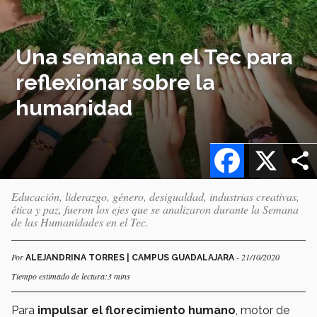
Una semana en el Tec para
reflexionar sobre la
humanidad
Facebook
X
Educación, liderazgo, género, desigualdad, industrias creativas,
ética y paz, fueron los ejes que se analizaron durante la Semana
de las Humanidades en el Tec.
Por
- 21/10/2020
ALEJANDRINA TORRES | CAMPUS GUADALAJARA
Tiempo estimado de lectura:3 mins
Para
impulsar el florecimiento humano
, motor de