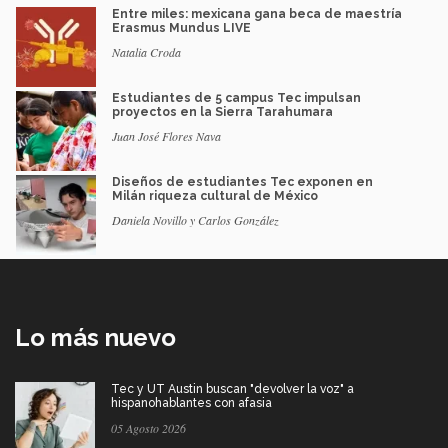
Entre miles: mexicana gana beca de maestría
Erasmus Mundus LIVE
Natalia Croda
Estudiantes de 5 campus Tec impulsan
proyectos en la Sierra Tarahumara
Juan José Flores Nava
Diseños de estudiantes Tec exponen en
Milán riqueza cultural de México
Daniela Novillo y Carlos González
Lo más nuevo
Tec y UT Austin buscan "devolver la voz" a
hispanohablantes con afasia
05 Agosto 2026