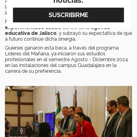
noticias:
Alfaro, al igual que Rocha, destacó durante su mensaje
la
conexión entre el estado y las instituciones
“
de
las que nos sentimos tan orgullosos”
.
Finalmente, agradeció al Tec por ser un
importante y
experimentado aliado
dentro de la
agenda
educativa de Jalisco
, y subrayó su expectativa de que
a futuro continúe dicha sinergia.
Quienes ganaron esta beca, a través del programa
Líderes del Mañana, ya iniciaron sus estudios
profesionales en el semestre Agosto - Diciembre 2024
en las instalaciones del campus Guadalajara en la
carrera de su preferencia.