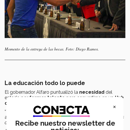
Momento de la entrega de las becas. Foto: Diego Ramos.
La educación todo lo puede
El gobernador Alfaro puntualizó la
necesidad
del
estado por
formar talento
para convertirse en un
Hub
de innovación y desarrollo
.
×
“
Todo esto tiene que ver con una
apuesta integral
”,
afirmó el gobernador “
que hoy se empieza a ver con más
Recibe nuestro newsletter de
claridad
”.