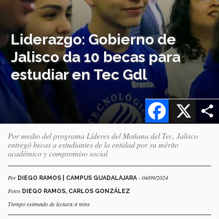
Liderazgo: Gobierno de
Jalisco da 10 becas para
estudiar en Tec Gdl
Facebook
X
Por medio del programa Líderes del Mañana del Tec, Jalisco
entregó becas a estudiantes de la entidad por su mérito
académico y compromiso social
Por
- 04/09/2024
DIEGO RAMOS | CAMPUS GUADALAJARA
Fotos
DIEGO RAMOS, CARLOS GONZÁLEZ
Tiempo estimado de lectura:4 mins