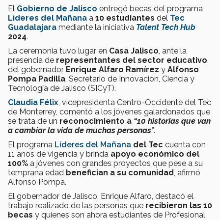
El
Gobierno de Jalisco
entregó becas del programa
Líderes del Mañana
a
10 estudiantes
del
Tec
Guadalajara
mediante la iniciativa
Talent Tech Hub
2024
.
La ceremonia tuvo lugar en
Casa Jalisco
, ante la
presencia de
representantes del sector educativo
,
del gobernador
Enrique Alfaro Ramírez
y
Alfonso
Pompa Padilla
, Secretario de Innovación, Ciencia y
Tecnología de Jalisco (SICyT).
Claudia Félix
, vicepresidenta Centro-Occidente del Tec
de Monterrey, comentó a los jóvenes galardonados que
se trata de un
reconocimiento a
“10 historias que van
a cambiar la vida de muchas personas
”
.
El programa
Líderes del Mañana
del Tec
cuenta con
11 años de vigencia y brinda
apoyo económico del
100%
a jóvenes con grandes proyectos que pese a su
temprana edad
benefician a su comunidad
, afirmó
Alfonso Pompa.
El gobernador de Jalisco, Enrique Alfaro, destacó el
trabajo realizado de las personas que
recibieron las 10
becas
y quienes son ahora estudiantes de Profesional