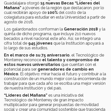
Guadalajara otorgó
15 nuevas Becas “Líderes del
Mañana”
a jóvenes de la región que destacaron, por lo
cual recibirán apoyo de
100%
del costo de la
colegiatura para estudiar en esta Universidad a partir de
agosto de 2018.
Los galardonados conforman la
Generación 2018
y la
quinta de dicho programa, que incluye 210 nuevos
becados a nivel nacional este año. Así, se integró una
cifra total de
945 jóvenes
que la Institución apoyará a
lo largo de sus estudios.
En el marco de su 75 aniversario
, el Tecnológico de
Monterrey reconoce
el talento y compromiso de
estos nuevos universitarios
que cuentan con el
potencial para ser
generadores de cambio en
México
. El objetivo: mirar hacia el futuro y contribuir a la
construcción de un mundo mejor con la encomienda de
trabajar para que cada año se escriba una mejor versión
de nuestra institución y del país.
“Líderes del Mañana”
es una iniciativa del
Tecnológico de Monterrey de gran impacto
multiplicador para generar propuestas de movilidad
social y crear una comunidad sostenible que trascienda