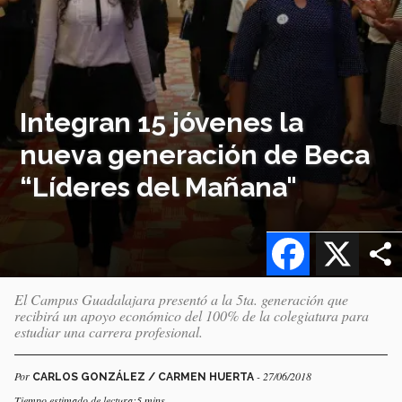
Integran 15 jóvenes la
nueva generación de Beca
“Líderes del Mañana"
Facebook
X
El Campus Guadalajara presentó a la 5ta. generación que
recibirá un apoyo económico del 100% de la colegiatura para
estudiar una carrera profesional.
Por
- 27/06/2018
CARLOS GONZÁLEZ / CARMEN HUERTA
Tiempo estimado de lectura:5 mins