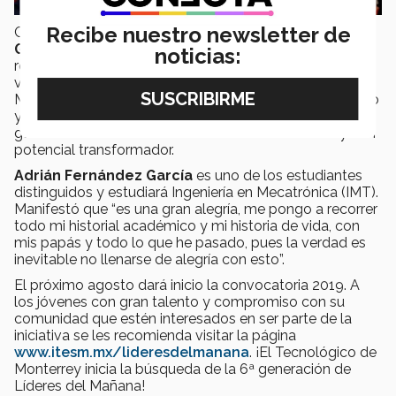
Recibe nuestro newsletter de
Con estos
15 nuevos becados
,
en campus
Guadalajara son ahora 64 jóvenes
en total
los que
noticias:
reciben un apoyo educativo, equivalente al 100% de
valor de la colegiatura por parte del Tecnológico de
Monterrey, gracias a su excelencia académica, liderazgo
y sensibilidad social. De esta manera, el programa
garantiza la atracción de estudiantes destacados y con
potencial transformador.
Adrián Fernández García
es uno de los estudiantes
distinguidos y
estudiará Ingeniería en Mecatrónica (IMT).
Manifestó que “es una gran alegría, me pongo a recorrer
todo mi historial académico y mi historia de vida, con
mis papás y todo lo que he pasado, pues la verdad es
inevitable no llenarse de alegría con esto”.
El próximo agosto dará inicio la convocatoria 2019. A
los jóvenes con gran talento y compromiso con su
comunidad que estén interesados en ser parte de la
iniciativa se les recomienda visitar la página
www.itesm.mx/lideresdelmanana
. ¡El Tecnológico de
Monterrey inicia la búsqueda de la 6ª generación de
Líderes del Mañana!