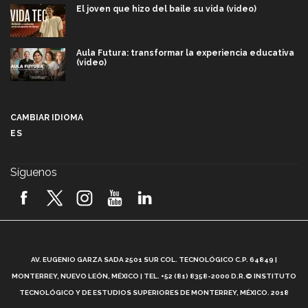
El joven que hizo del baile su vida (video)
Aula Futura: transformar la experiencia educativa
(video)
Más que un festival cultural: así es la magia de
VIBRART 2026 (video)
CAMBIAR IDIOMA
ES
Javier Guzmán: investigación con impacto social
(video)
Síguenos
¡México, en el top del mundial de robótica FIRST
2026! (video)
Vida Tec: Pasión, disciplina y básquetbol, con Gael
Adame (video)
A
AV. EUGENIO GARZA SADA 2501 SUR COL. TECNOLÓGICO C.P. 64849 |
L
¿Cómo es el Modelo Educativo Tec? (video)
MONTERREY, NUEVO LEÓN, MÉXICO | TEL. +52 (81) 8358-2000 D.R.© INSTITUTO
TECNOLÓGICO Y DE ESTUDIOS SUPERIORES DE MONTERREY, MÉXICO. 2018