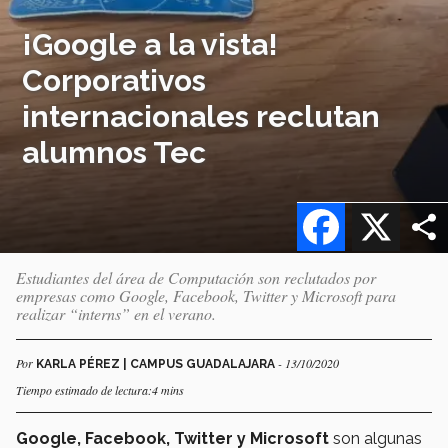
¡Google a la vista!
Corporativos
internacionales reclutan
alumnos Tec
Facebook
X
Estudiantes del área de Computación son reclutados por
empresas como Google, Facebook, Twitter y Microsoft para
realizar “interns” en el verano.
Por
- 13/10/2020
KARLA PÉREZ | CAMPUS GUADALAJARA
Tiempo estimado de lectura:4 mins
Google, Facebook, Twitter y Microsoft
son algunas