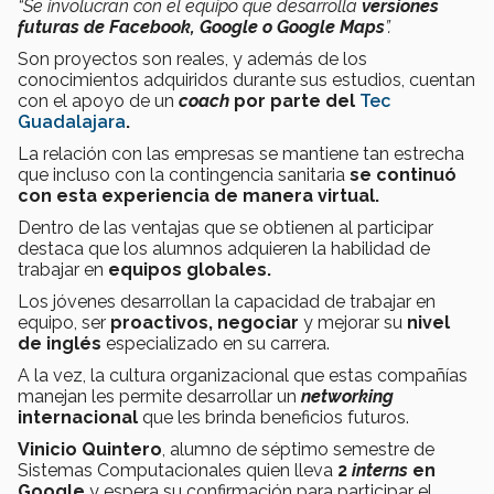
“Se involucran con el equipo que desarrolla
versiones
futuras de Facebook, Google o Google Maps
”.
Son proyectos son reales, y además de los
conocimientos adquiridos durante sus estudios, cuentan
con el apoyo de un
coach
por parte del
Tec
Guadalajara
.
La relación con las empresas se mantiene tan estrecha
que incluso con la contingencia sanitaria
se continuó
con esta experiencia de manera virtual.
Dentro de las ventajas que se obtienen al participar
destaca que los alumnos adquieren la habilidad de
trabajar en
equipos globales.
Los jóvenes desarrollan la capacidad de trabajar en
equipo, ser
proactivos, negociar
y mejorar su
nivel
de inglés
especializado en su carrera.
A la vez, la cultura organizacional que estas compañías
manejan les permite desarrollar un
networking
internacional
que les brinda beneficios futuros.
Vinicio Quintero
, alumno de séptimo semestre de
Sistemas Computacionales quien lleva
2
interns
en
Google
y espera su confirmación para participar el