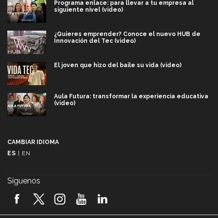
Programa enlace: para llevar a tu empresa al
siguiente nivel (video)
¿Quieres emprender? Conoce el nuevo HUB de
Innovación del Tec (video)
El joven que hizo del baile su vida (video)
Aula Futura: transformar la experiencia educativa
(video)
Más que un festival cultural: así es la magia de
VIBRART 2026 (video)
CAMBIAR IDIOMA
ES
|
EN
Javier Guzmán: investigación con impacto social
(video)
Síguenos
¡México, en el top del mundial de robótica FIRST
2026! (video)