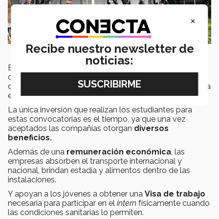
×
Recibe nuestro newsletter de
noticias:
El reclutamiento para participar en un
intern
se realiza
con
un año de anticipación
y, dependiendo del plan
de estudios, el alumno decide revalidar tópicos con esta
experiencia.
La única inversión que realizan los estudiantes para
estas convocatorias es el tiempo, ya que una vez
aceptados las compañías otorgan
diversos
beneficios.
Además de una
remuneración económica
, las
empresas absorben el transporte internacional y
nacional, brindan estadía y alimentos dentro de las
instalaciones.
Y apoyan a los jóvenes a obtener una
Visa de trabajo
necesaria para participar en el
intern
físicamente cuando
las condiciones sanitarias lo permiten.