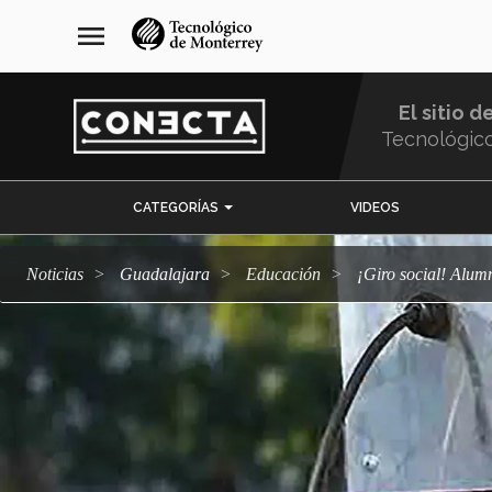
Pasar
navegación
menu
al
principal
contenido
principal
El sitio d
Tecnológic
Menu
CATEGORÍAS
VIDEOS
Comunidad
Noticias
Guadalajara
Educación
¡Giro social! Alu