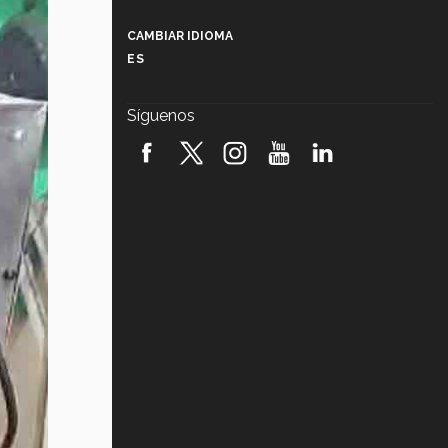
Más que un festival cultural: así es
la magia de VIBRART 2026 (video)
CAMBIAR IDIOMA
ES
Javier Guzmán: investigación con
impacto social (video)
Síguenos
¡México, en el top del mundial de
robótica FIRST 2026! (video)
Vida Tec: Pasión, disciplina y
básquetbol, con Gael Adame
(video)
¿Cómo es el Modelo Educativo
Tec? (video)
Vida Tec: Feminismo e Inteligencia
Artificial, Paola Ricaurte (video)