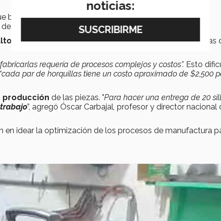
noticias:
ue busca la
reintegración social
de las
personas con
 de 20 sillas de ruedas.
lto costo en la producción de las
horquillas
, las piezas
fabricarlas requería de procesos complejos y costos”.
Esto dific
“cada par de horquillas tiene un costo aproximado de $2,500 p
e producción
de las piezas. "
Para hacer una entrega de 20 sil
trabajo
”, agregó Óscar Carbajal
,
profesor y director nacional 
 en idear la optimización de los procesos de manufactura p