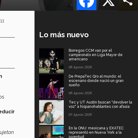
ra
Lo más nuevo
Borregos CCM van por el
campeonato en Liga Mayor de
americano
06 Agosto 2026
n
De PrepaTec Qro al mundo: el
escenario donde nació un gran
sueño
06 Agosto 2026
os
Tec y UT Austin buscan "devolver la
voz" a hispanohablantes con afasia
educir
05 Agosto 2026
En la ONU: mexicana y EXATEC
ujetan
representó en Nueva York a la
juventud