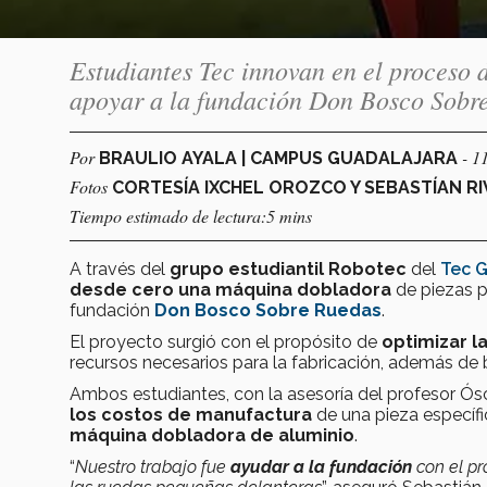
Estudiantes Tec innovan en el proceso d
apoyar a la fundación Don Bosco Sobr
Por
- 1
BRAULIO AYALA | CAMPUS GUADALAJARA
Fotos
CORTESÍA IXCHEL OROZCO Y SEBASTÍAN R
Tiempo estimado de lectura:5 mins
A través del
grupo estudiantil Robotec
del
Tec 
desde cero una máquina
dobladora
de piezas p
fundación
Don Bosco Sobre Ruedas
.
El proyecto surgió con el propósito de
optimizar la
recursos necesarios para la fabricación, además de 
Ambos estudiantes, con la asesoría del profesor Ósc
los costos
de manufactura
de una pieza específica
máquina dobladora de aluminio
.
“
Nuestro trabajo fue
ayudar a la fundación
con el pr