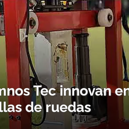
umnos Tec innovan e
illas de ruedas