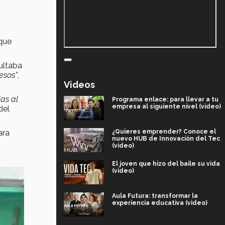
 que
ultaba
esos”
,
Videos
las al
Programa enlace: para llevar a tu
empresa al siguiente nivel (video)
del
¿Quieres emprender? Conoce el
ara
nuevo HUB de Innovación del Tec
(video)
El joven que hizo del baile su vida
(video)
Aula Futura: transformar la
experiencia educativa (video)