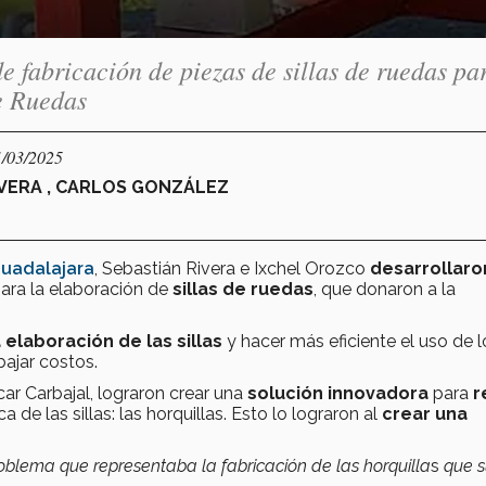
e fabricación de piezas de sillas de ruedas pa
e Ruedas
1/03/2025
IVERA , CARLOS GONZÁLEZ
Guadalajara
,
Sebastián Rivera e Ixchel Orozco
desarrollaro
ara la elaboración de
sillas de ruedas
, que donaron a la
 elaboración de las sillas
y hacer más eficiente el uso de l
bajar costos.
ar Carbajal, lograron crear una
solución innovadora
para
r
 de las sillas: las horquillas. Esto lo lograron al
crear una
oblema que representaba la fabricación de las horquilla
s
que s