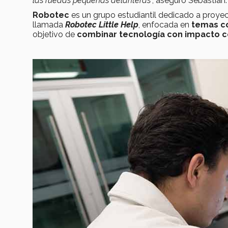
las ruedas pequeñas delanteras
”, aseguró Sebastián.
Robotec
es un grupo estudiantil dedicado a proy
llamada
Robotec Little Help
, enfocada en
temas co
objetivo de
combinar tecnología con impacto c