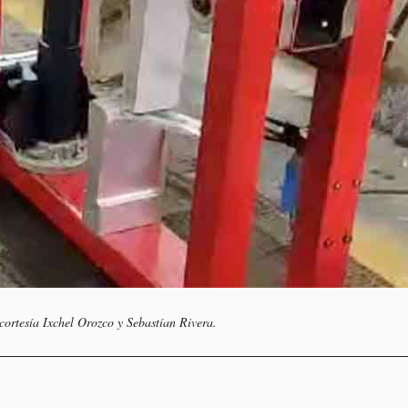
ortesía Ixchel Orozco y Sebastían Rivera.