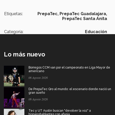
Etiquetas:
PrepaTec,
PrepaTec Guadalajara,
PrepaTec Santa Anita
Categoría:
Educación
Lo más nuevo
Borregos CCM van por el campeonato en Liga Mayor de
americano
06 Agosto 2026
De PrepaTec Qro al mundo: el escenario donde nació un
gran sueño
06 Agosto 2026
Tec y UT Austin buscan "devolver la voz" a
hispanohablantes con afasia