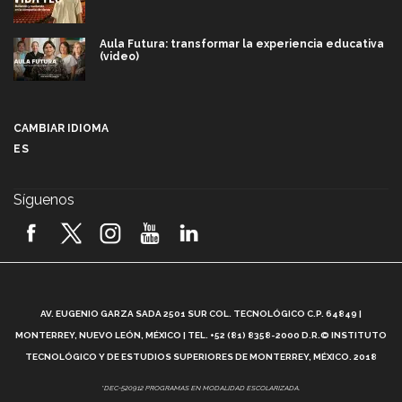
Aula Futura: transformar la experiencia educativa
(video)
Más que un festival cultural: así es la magia de
VIBRART 2026 (video)
CAMBIAR IDIOMA
ES
Javier Guzmán: investigación con impacto social
(video)
Síguenos
¡México, en el top del mundial de robótica FIRST
2026! (video)
Vida Tec: Pasión, disciplina y básquetbol, con Gael
Adame (video)
A
AV. EUGENIO GARZA SADA 2501 SUR COL. TECNOLÓGICO C.P. 64849 |
L
¿Cómo es el Modelo Educativo Tec? (video)
MONTERREY, NUEVO LEÓN, MÉXICO | TEL. +52 (81) 8358-2000 D.R.© INSTITUTO
TECNOLÓGICO Y DE ESTUDIOS SUPERIORES DE MONTERREY, MÉXICO. 2018
Vida Tec: Feminismo e Inteligencia Artificial, Paola
*DEC-520912 PROGRAMAS EN MODALIDAD ESCOLARIZADA.
Ricaurte (video)