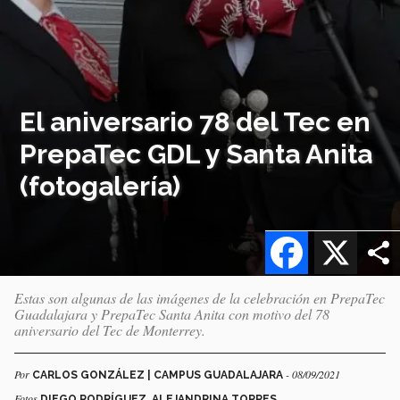
El aniversario 78 del Tec en
PrepaTec GDL y Santa Anita
(fotogalería)
Facebook
X
Estas son algunas de las imágenes de la celebración en PrepaTec
Guadalajara y PrepaTec Santa Anita con motivo del 78
aniversario del Tec de Monterrey.
Por
- 08/09/2021
CARLOS GONZÁLEZ | CAMPUS GUADALAJARA
Fotos
DIEGO RODRÍGUEZ, ALEJANDRINA TORRES