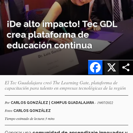
¡De alto impacto! Tec GDL
crea plataforma de
educación continua
Facebook
X
El Tec Guadalajara creó The Learning Gate, plataforma de
capacitación para talento en empresas tecnológicas de la región
Por
- 19/07/2022
CARLOS GONZÁLEZ | CAMPUS GUADALAJARA
Fotos
CARLOS GONZÁLEZ
Tiempo estimado de lectura:3 mins
Generar una
comunidad de aprendizaje innovador y