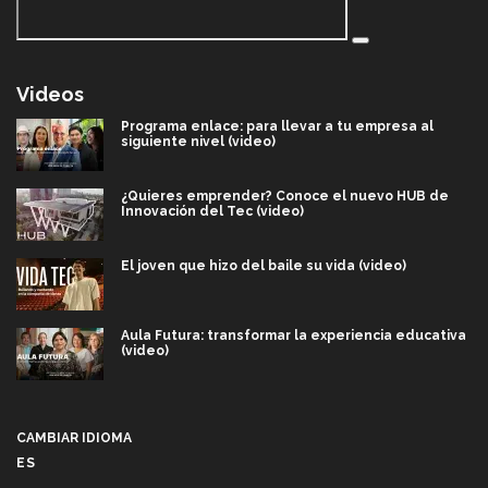
Videos
Programa enlace: para llevar a tu empresa al
siguiente nivel (video)
¿Quieres emprender? Conoce el nuevo HUB de
Innovación del Tec (video)
El joven que hizo del baile su vida (video)
Aula Futura: transformar la experiencia educativa
(video)
Más que un festival cultural: así es la magia de
VIBRART 2026 (video)
CAMBIAR IDIOMA
ES
Javier Guzmán: investigación con impacto social