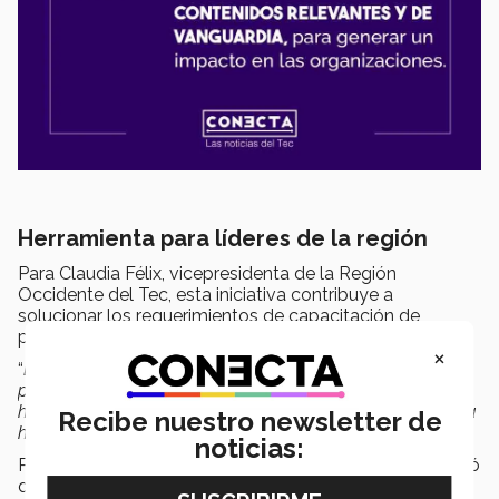
Herramienta para líderes de la región
Para Claudia Félix, vicepresidenta de la Región
Occidente del Tec, esta iniciativa contribuye a
solucionar los requerimientos de capacitación de
personal especializado.
×
“
En el Tec tenemos la encomienda de transmitir a los
próximos líderes y agentes de cambio todas las
herramientas técnicas o competencias transversales para
Recibe nuestro newsletter de
hacerle frente a los retos globales
”, expresó.
noticias:
Por su parte, Luis Alberto García, titular del IJALTI, afirmó
que hay “
una gran congruencia entre lo que el IJALTI y el