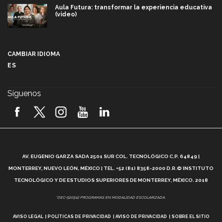
Aula Futura: transformar la experiencia educativa
(video)
Más que un festival cultural: así es la magia de
VIBRART 2026 (video)
CAMBIAR IDIOMA
ES
Javier Guzmán: investigación con impacto social
(video)
Síguenos
¡México, en el top del mundial de robótica FIRST
2026! (video)
Vida Tec: Pasión, disciplina y básquetbol, con Gael
Adame (video)
A
AV. EUGENIO GARZA SADA 2501 SUR COL. TECNOLÓGICO C.P. 64849 |
L
¿Cómo es el Modelo Educativo Tec? (video)
MONTERREY, NUEVO LEÓN, MÉXICO | TEL. +52 (81) 8358-2000 D.R.© INSTITUTO
TECNOLÓGICO Y DE ESTUDIOS SUPERIORES DE MONTERREY, MÉXICO. 2018
Vida Tec: Feminismo e Inteligencia Artificial, Paola
*DEC-520912 PROGRAMAS EN MODALIDAD ESCOLARIZADA.
Ricaurte (video)
AVISO LEGAL
POLÍTICAS DE PRIVACIDAD
AVISO DE PRIVACIDAD
SOBRE EL SITIO