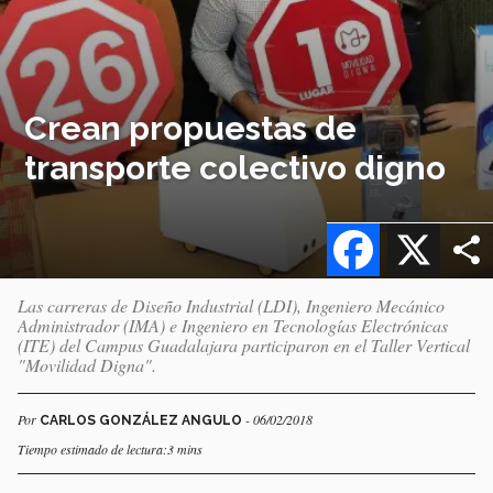
Crean propuestas de
transporte colectivo digno
Facebook
X
Las carreras de Diseño Industrial (LDI), Ingeniero Mecánico
Administrador (IMA) e Ingeniero en Tecnologías Electrónicas
(ITE) del Campus Guadalajara participaron en el Taller Vertical
"Movilidad Digna".
Por
- 06/02/2018
CARLOS GONZÁLEZ ANGULO
Tiempo estimado de lectura:3 mins