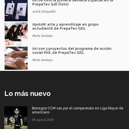
Así se vivió la primera Semana Espacial en la
PrepaTec Gdl (foto)
Arleth Delgadillo
ApoloN: arte y aprendizaje en grupo
estudiantil de PrepaTec GDL
Paola Santiago
Así son 3 proyectos del programa de acción
social PAS, de PrepaTec GDL
Paola Santiago
Lo más nuevo
Borregos CCM van por el campeonato en Liga Mayor de
americano
06 Agosto 2026