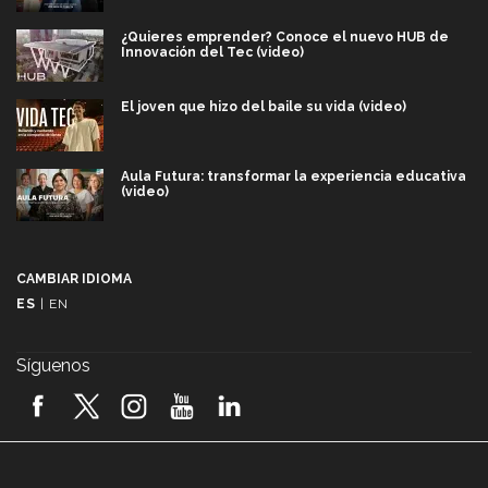
¿Quieres emprender? Conoce el nuevo HUB de
Innovación del Tec (video)
El joven que hizo del baile su vida (video)
Aula Futura: transformar la experiencia educativa
(video)
Más que un festival cultural: así es la magia de
VIBRART 2026 (video)
CAMBIAR IDIOMA
ES
|
EN
Javier Guzmán: investigación con impacto social
(video)
Síguenos
¡México, en el top del mundial de robótica FIRST
2026! (video)
Vida Tec: Pasión, disciplina y básquetbol, con Gael
Adame (video)