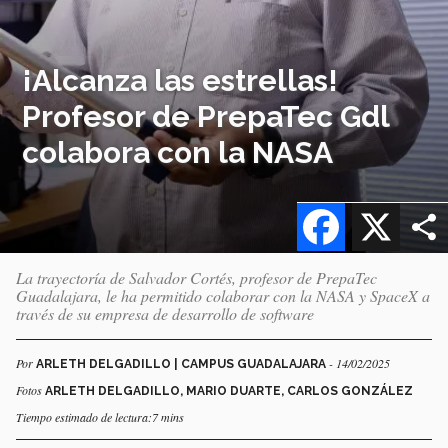
¡Alcanza las estrellas!
Profesor de PrepaTec Gdl
colabora con la NASA
Facebook
X
La trayectoría de Salvador Cortés, profesor de PrepaTec
Guadalajara, le ha permitido colaborar con la NASA y SpaceX a
través de su empresa de desarrollo de software
Por
- 14/02/2025
ARLETH DELGADILLO | CAMPUS GUADALAJARA
Fotos
ARLETH DELGADILLO, MARIO DUARTE, CARLOS GONZÁLEZ
Tiempo estimado de lectura:7 mins