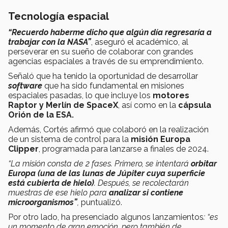
Tecnología espacial
“Recuerdo haberme dicho que algún día regresaría a
trabajar con la NASA”
, aseguró el académico, al
perseverar en su sueño de colaborar con grandes
agencias espaciales a través de su emprendimiento.
Señaló que ha tenido la oportunidad de desarrollar
software
que ha sido fundamental en misiones
espaciales pasadas, lo que incluye los
motores
Raptor y Merlín de SpaceX
, así como en la
cápsula
Orión de la ESA.
Además, Cortés afirmó que colaboró en la realización
de un sistema de control para la
misión Europa
Clipper
, programada para lanzarse a finales de 2024.
“La misión consta de 2 fases. Primero, se intentará
orbitar
Europa (una de las lunas de Júpiter cuya superficie
está cubierta de hielo)
. Después, se recolectarán
muestras de ese hielo para
analizar si contiene
microorganismos”
,
puntualizó.
Por otro lado, ha presenciado algunos lanzamientos
: “es
un momento de gran emoción, pero también de