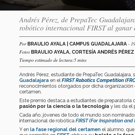
Andrés Pérez, de PrepaTec Guadalajara
robótico internacional FIRST al ganar 
Por
- 1
BRAULIO AYALA | CAMPUS GUADALAJARA
Fotos
BRAULIO AYALA, CORTESÍA ANDRÉS PÉREZ
Tiempo estimado de lectura:5 mins
Andrés Pérez, estudiante de PrepaTec Guadalajara, s
Guadalajara
en el
FIRST Robotics Competition (FR
reconocimientos otorgados por dicha organización en 
certamen.
Este premio destaca a estudiantes de preparatoria
pasión por la ciencia o la tecnología
y les da el
Cada año, jóvenes de todo el mundo son nominados
internacional de robótica
FIRST (For Inspiration and
Y en
la fase regional del certamen
el alumno, que