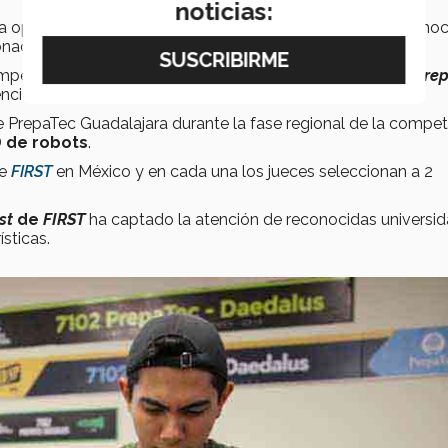
noticias:
vo la oportunidad de presenciar el campeonato mundial y conoc
adas por la robótica.
ompetencia
FIRST
. “
Para mí
fue un honor representar a la Pre
ncionó Andrés.
de PrepaTec Guadalajara durante la fase regional de la compe
D de robots
.
de
FIRST
en México y en cada una los jueces seleccionan a 2
st
de
FIRST
ha captado la atención de reconocidas universi
ísticas.