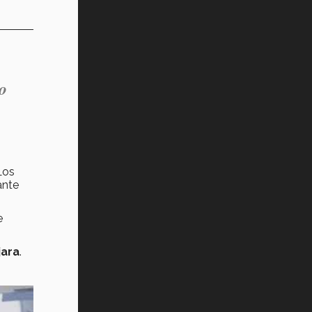
ro
Los
ante
e
jara
.