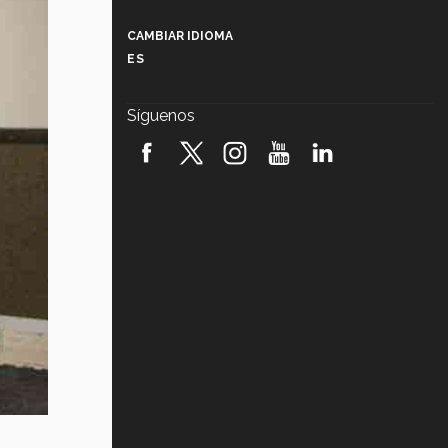
Más que un festival cultural: así es
la magia de VIBRART 2026 (video)
CAMBIAR IDIOMA
ES
Javier Guzmán: investigación con
impacto social (video)
Síguenos
¡México, en el top del mundial de
robótica FIRST 2026! (video)
Vida Tec: Pasión, disciplina y
básquetbol, con Gael Adame
(video)
¿Cómo es el Modelo Educativo
Tec? (video)
Vida Tec: Feminismo e Inteligencia
Artificial, Paola Ricaurte (video)