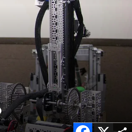
o
Facebook
X