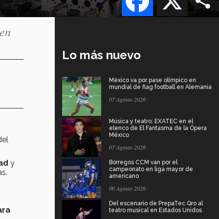
men
Lo más nuevo
México va por pase olímpico en
mundial de flag football en Alemania
07 Agosto 2026
Música y teatro: EXATEC en el
elenco de El Fantasma de la Ópera
México
del
07 Agosto 2026
ad
y
Borregos CCM van por el
campeonato en liga mayor de
as.
americano
06 Agosto 2026
Del escenario de PrepaTec Qro al
ara
teatro musical en Estados Unidos