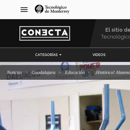
Pasar
navegación
menu
al
principal
contenido
principal
El sitio d
Tecnológic
Menu
CATEGORÍAS
VIDEOS
Comunidad
Noticias
Guadalajara
Educación
¡Histórico! Alum