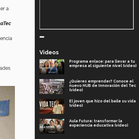
er a
paTec
tencia
Videos
Programa enlace: para llevar a tu
empresa al siguiente nivel (video)
dades
¿Quieres emprender? Conoce el
nuevo HUB de Innovación del Tec
(video)
El joven que hizo del baile su vida
(video)
Aula Futura: transformar la
experiencia educativa (video)