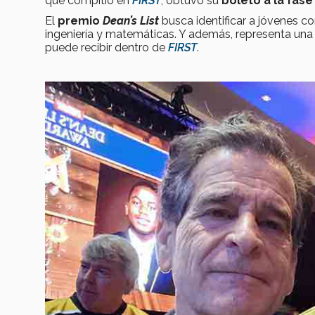
que compitió en
FIRST
, obtuvo su
boleto a la fas
El
premio
Dean’s List
busca identificar a jóvenes co
ingeniería y matemáticas. Y además, representa una
puede recibir dentro de
FIRST
.