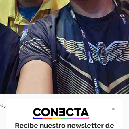
 y el profesor Guillermo Navarrete (centro). Foto: cortesía Andrés Pérez.
×
Recibe nuestro newsletter de