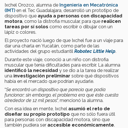
Ixchel Orozco, alumna de
Ingeniería en Mecatrónica
(IMT)
en el Tec Guadalajara, desarrolló un prototipo de
dispositivo que
ayuda a personas con discapacidad
motora
, como la distrofia muscular, para que
realicen
tareas por sí solos
como escribir o dibujar con un
lápiz o colores.
El proyecto nació luego de que Ixchel fue a un viaje para
dar una charla en Yucatán, como parte de las
actividades del grupo estudiantil
Robotec Little Help
.
Durante este viaje, conoció a un niño con distrofia
muscular que tenía dificultades para escribir. La alumna
identificó la necesidad
y se dio a la tarea de realizar
una
investigación preliminar
sobre qué dispositivos
había en el mercado que podrían ayudarle.
“
Se encontró un dispositivo que parecía que podía
funcionar; sin embargo, el problema era que éste cuesta
alrededor de 12 mil pesos
”, mencionó la alumna.
Con esa idea en mente, Ixchel
asumió el reto de
diseñar su propio prototipo
que no sólo fuera útil
para personas con discapacidad motora, sino que
también pudiera ser
accesible económicamente
.