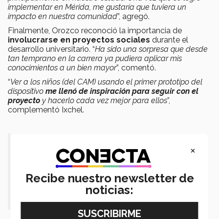
implementar en Mérida, me gustaría que tuviera un
impacto en nuestra comunidad
”, agregó.
Finalmente, Orozco reconoció la importancia de
involucrarse en proyectos sociales
durante el
desarrollo universitario. “
Ha sido una sorpresa que desde
tan temprano en la carrera ya pudiera aplicar mis
conocimientos a un bien mayor
”, comentó.
“
Ver a los niños (del CAM) usando el primer prototipo del
dispositivo
me llenó de inspiración para seguir con el
proyecto
y hacerlo cada vez mejor para ellos
”,
complementó Ixchel.
“
Ver a los niños (del CAM) usando el
×
primer prototipo del dispositivo me
Recibe nuestro newsletter de
llenó de inspiración".- Ixchel
noticias:
Orozco.