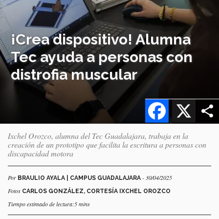
¡Crea dispositivo! Alumna
Tec ayuda a personas con
distrofia muscular
Facebook
X
Ixchel Orozco, alumna del Tec Guadalajara, trabaja en la
creación de un prototipo que facilita la escritura a personas con
discapacidad motora
Por
- 30/04/2025
BRAULIO AYALA | CAMPUS GUADALAJARA
Fotos
CARLOS GONZÁLEZ, CORTESÍA IXCHEL OROZCO
Tiempo estimado de lectura:5 mins