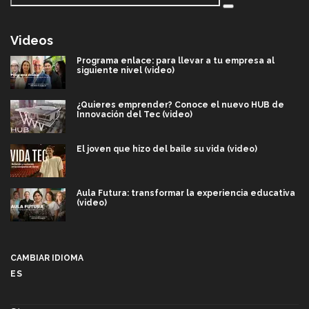
Videos
Programa enlace: para llevar a tu empresa al
siguiente nivel (video)
¿Quieres emprender? Conoce el nuevo HUB de
Innovación del Tec (video)
El joven que hizo del baile su vida (video)
Aula Futura: transformar la experiencia educativa
(video)
Más que un festival cultural: así es la magia de
VIBRART 2026 (video)
CAMBIAR IDIOMA
ES
Javier Guzmán: investigación con impacto social
(video)