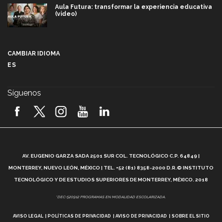
Aula Futura: transformar la experiencia educativa
(video)
Más que un festival cultural: así es la magia de
VIBRART 2026 (video)
CAMBIAR IDIOMA
ES
Javier Guzmán: investigación con impacto social
(video)
Síguenos
¡México, en el top del mundial de robótica FIRST
2026! (video)
Vida Tec: Pasión, disciplina y básquetbol, con Gael
Adame (video)
A
AV. EUGENIO GARZA SADA 2501 SUR COL. TECNOLÓGICO C.P. 64849 |
L
¿Cómo es el Modelo Educativo Tec? (video)
MONTERREY, NUEVO LEÓN, MÉXICO | TEL. +52 (81) 8358-2000 D.R.© INSTITUTO
TECNOLÓGICO Y DE ESTUDIOS SUPERIORES DE MONTERREY, MÉXICO. 2018
Vida Tec: Feminismo e Inteligencia Artificial, Paola
*DEC-520912 PROGRAMAS EN MODALIDAD ESCOLARIZADA.
Ricaurte (video)
AVISO LEGAL
POLÍTICAS DE PRIVACIDAD
AVISO DE PRIVACIDAD
SOBRE EL SITIO