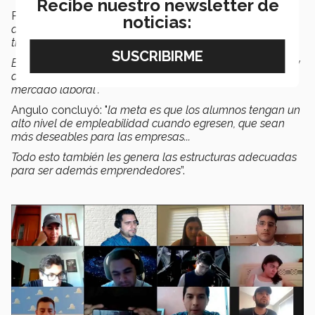
Recibe nuestro newsletter de
Por su parte, Reyes Angulo, añadió que
“lo estamos
noticias:
agregando al perfil del estudiante, además del que ya
tiene en cierta carrera...
Es una formación integral en esta área de conocimiento y
desarrollo de habilidades que son muy apreciadas en el
mercado laboral".
Angulo concluyó: "
la meta es que
los alumnos tengan un
alto nivel de empleabilidad cuando egresen, que sean
más deseables para las empresas...
Todo esto también les genera las estructuras adecuadas
para ser además emprendedores
”.