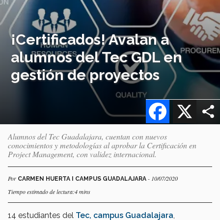
¡Certificados! Avalan a
alumnos del Tec GDL en
gestión de proyectos
Facebook
X
Alumnos del Tec Guadalajara, cuentan con nuevos
conocimientos y metodologías al aprobar la Certificación en
Project Management, con validez internacional.
Por
- 10/07/2020
CARMEN HUERTA I CAMPUS GUADALAJARA
Tiempo estimado de lectura:4 mins
14 estudiantes del
Tec, campus Guadalajara
,