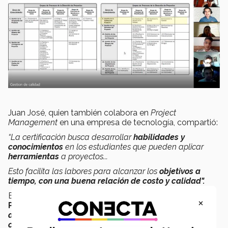
Juan José, quien también colabora en
Project
Management
en una empresa de tecnología, compartió:
“La certificación busca desarrollar
habilidades y
conocimientos
en los estudiantes que pueden aplicar
herramientas
a proyectos...
Esto facilita las labores para alcanzar los
objetivos a
tiempo, con una buena relación de costo y calidad".
En el área donde trabaja, en
Administración de
×
Proyectos, afirmó,
"se requiere como parte del
desarrollo de los empleados contar con este tipo de
certificaciones
".