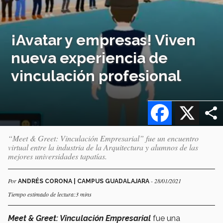
¡Avatar y empresas! Viven
nueva experiencia de
vinculación profesional
Facebook
X
“Meet & Greet: Vinculación Empresarial” fue un encuentro
virtual entre la industria de la Arquitectura y alumnos de las
mejores universidades tapatías.
Por
- 28/01/2021
ANDRÉS CORONA | CAMPUS GUADALAJARA
Tiempo estimado de lectura:3 mins
Meet & Greet: Vinculación Empresarial
fue una