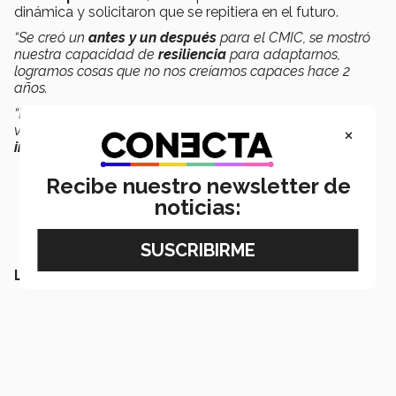
dinámica y solicitaron que se repitiera en el futuro.
“Se creó un
antes y un después
para el CMIC, se mostró
nuestra capacidad de
resiliencia
para adaptarnos,
logramos cosas que no nos creíamos capaces hace 2
años.
“El que empresas se hayan capacitado para estar en la
×
virtualidad del evento fue algo que era antes
impensable
”
, finalizó Baeza.
Recibe nuestro newsletter de
noticias:
LEE TAMBIÉN: