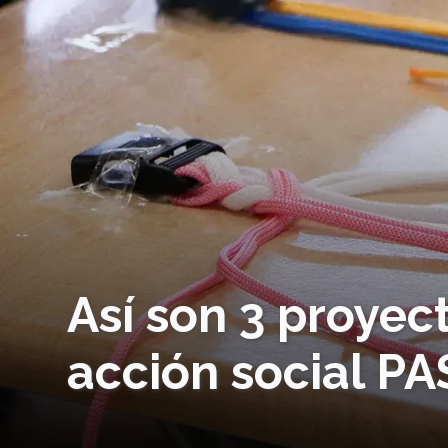
Así son 3 proyec
acción social P