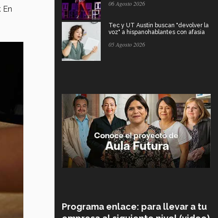
06 Agosto 2026
. En
Tec y UT Austin buscan "devolver la
voz" a hispanohablantes con afasia
05 Agosto 2026
Programa enlace: para llevar a tu