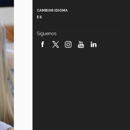
Más que un festival cultural: así es
la magia de VIBRART 2026 (video)
CAMBIAR IDIOMA
ES
Javier Guzmán: investigación con
impacto social (video)
Síguenos
¡México, en el top del mundial de
robótica FIRST 2026! (video)
Vida Tec: Pasión, disciplina y
básquetbol, con Gael Adame
(video)
¿Cómo es el Modelo Educativo
Tec? (video)
Vida Tec: Feminismo e Inteligencia
Artificial, Paola Ricaurte (video)