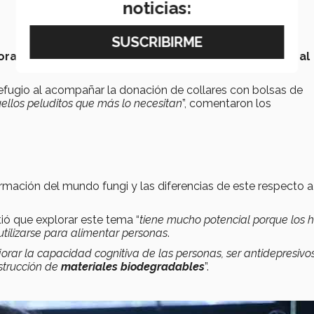
noticias:
oración de collares para perros
, que fueron
donados al
refugio al acompañar la donación de collares con bolsas de
uellos peluditos que más lo necesitan
”, comentaron los
ormación del mundo fungi y las diferencias de este respecto a
ó que explorar este tema “
tiene mucho potencial porque los 
utilizarse para alimentar personas
.
rar la capacidad cognitiva de las personas, ser antidepresivos
nstrucción de
materiales biodegradables
”.