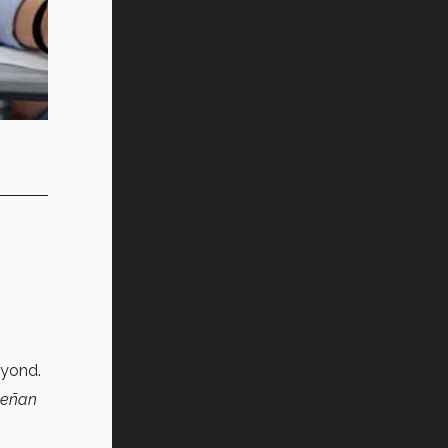
eyond.
señan