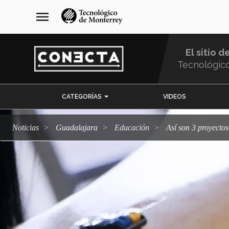
Pasar
navegación
menu
al
principal
contenido
principal
El sitio d
Tecnológic
Menu
CATEGORÍAS
VIDEOS
Comunidad
Noticias
Guadalajara
Educación
Así son 3 proyect