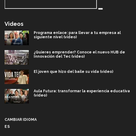
Videos
Programa enlace: para llevar a tu empresa al
siguiente nivel (video)
¿Quieres emprender? Conoce el nuevo HUB de
Innovación del Tec (video)
El joven que hizo del baile su vida (video)
Aula Futura: transformar la experiencia educativa
(video)
Más que un festival cultural: así es la magia de
VIBRART 2026 (video)
CAMBIAR IDIOMA
ES
Javier Guzmán: investigación con impacto social
(video)