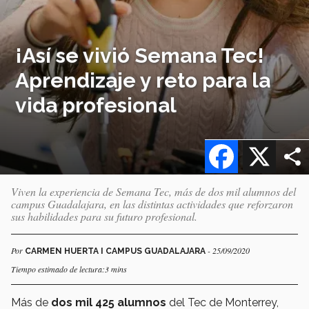
¡Así se vivió Semana Tec!
Aprendizaje y reto para la
vida profesional
Facebook
X
Viven la experiencia de Semana Tec, más de dos mil alumnos del
campus Guadalajara, en las distintas actividades que reforzaron
sus habilidades para su futuro profesional.
Por
- 25/09/2020
CARMEN HUERTA I CAMPUS GUADALAJARA
Tiempo estimado de lectura:3 mins
Más de
dos mil 425 alumnos
del Tec de Monterrey,