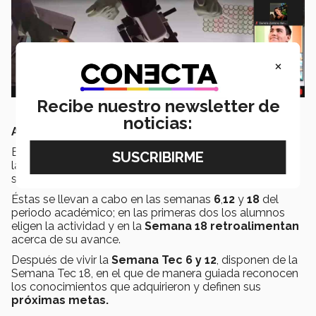
×
Recibe nuestro newsletter de
noticias:
Aprendizajes para el futuro
Es importante resaltar que el plan de estudios de todas
las carreras comprende
tres Semanas Tec
por
semestre.
Éstas se llevan a cabo en las semanas
6
,
12
y
18
del
periodo académico; en las primeras dos los alumnos
eligen la actividad y en la
Semana 18 retroalimentan
acerca de su avance.
Después de vivir la
Semana Tec 6 y 12
, disponen de la
Semana Tec 18, en el que de manera guiada reconocen
los conocimientos que adquirieron y definen sus
próximas metas.