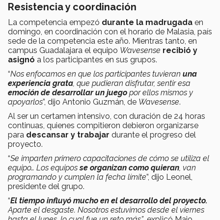
Resistencia y coordinación
La competencia empezó
durante la madrugada
en
domingo, en coordinación con el horario de Malasia, país
sede de la competencia este año. Mientras tanto, en
campus Guadalajara el equipo
Wavesense
recibió y
asignó
a los participantes en sus grupos.
“
Nos enfocamos en que los participantes tuvieran
una
experiencia grata
, que pudieran disfrutar, sentir esa
emoción de desarrollar un juego
por ellos mismos y
apoyarlos
”, dijo Antonio Guzmán, de
Wavesense
.
Al ser un certamen intensivo, con duración de 24 horas
continuas, quienes compitieron debieron organizarse
para
descansar y trabajar
durante el progreso del
proyecto.
“
Se imparten primero capacitaciones de cómo se utiliza el
equipo… Los equipos
se organizan como quieran
, van
programando y cumplen la fecha límite
”, dijo Leonel,
presidente del grupo.
“
El tiempo influyó mucho en el desarrollo del proyecto.
Aparte el desgaste. Nosotros estuvimos desde el viernes
hasta el lunes, lo cual fue un reto más”
, explicó Majo