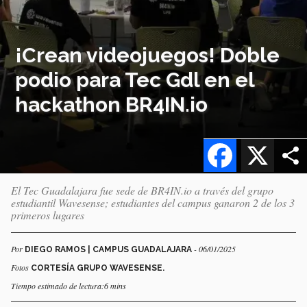
¡Crean videojuegos! Doble
podio para Tec Gdl en el
hackathon BR4IN.io
Facebook
X
El Tec Guadalajara fue sede de BR4IN.io a través del grupo
estudiantil Wavesense; estudiantes del campus ganaron 2 de los 3
primeros lugares
Por
- 06/01/2025
DIEGO RAMOS | CAMPUS GUADALAJARA
Fotos
CORTESÍA GRUPO WAVESENSE.
Tiempo estimado de lectura:6 mins