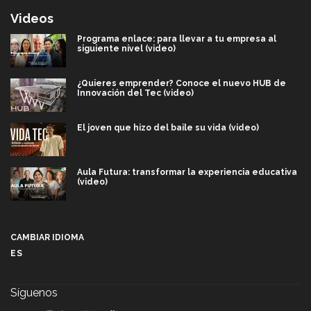
Videos
Programa enlace: para llevar a tu empresa al
siguiente nivel (video)
¿Quieres emprender? Conoce el nuevo HUB de
Innovación del Tec (video)
El joven que hizo del baile su vida (video)
Aula Futura: transformar la experiencia educativa
(video)
Más que un festival cultural: así es la magia de
VIBRART 2026 (video)
CAMBIAR IDIOMA
ES
Javier Guzmán: investigación con impacto social
(video)
Síguenos
¡México, en el top del mundial de robótica FIRST