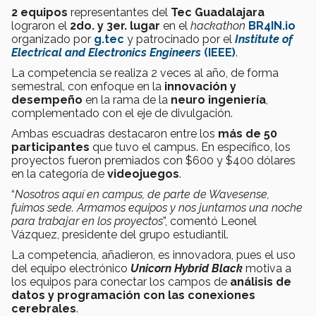
2 equipos
representantes del
Tec Guadalajara
lograron el
2do. y 3er. lugar
en el
hackathon
BR4IN.io
organizado por
g.tec
y patrocinado por el
Institute of
Electrical and Electronics Engineers
(IEEE)
.
La competencia se realiza 2 veces al año, de forma
semestral, con enfoque en la
innovación y
desempeño
en la rama de la
neuro ingeniería
,
complementado con el eje de divulgación.
Ambas escuadras destacaron entre los
más de
50
participantes
que tuvo el campus. En específico, los
proyectos fueron premiados con $600 y $400 dólares
en la categoría de
videojuegos
.
“
Nosotros aquí en campus, de parte de Wavesense,
fuimos sede. Armamos equipos y nos juntamos una noche
para trabajar en los proyectos
”, comentó Leonel
Vázquez, presidente del grupo estudiantil.
La competencia, añadieron, es innovadora, pues el uso
del equipo electrónico
Unicorn Hybrid Black
motiva a
los equipos para conectar los campos de
análisis de
datos y programación con las conexiones
cerebrales
.