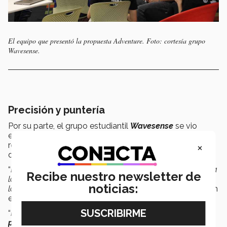
El equipo que presentó la propuesta Adventure. Foto: cortesía grupo
Wavesense.
Precisión y puntería
Por su parte, el grupo estudiantil
Wavesense
se vio
envuelto en una
contienda mixta
, pues las
×
responsabilidades del equipo se extendieron más allá
de su desempeño como participantes.
“
Estábamos
en la organización del evento
, atendiendo a
Recibe nuestro newsletter de
los concursantes, nos propusimos primero plantear la
noticias:
logística
”, compartió Luis Jorge Lizárraga, participante en
el desarrollo del videojuego y las señales del programa.
“
Priorizamos mucho la experiencia de los demás;
nos
preocupamos de que todos los equipos ya estuvieran