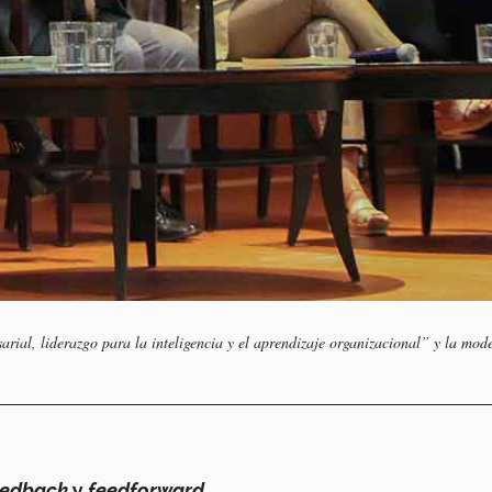
arial, liderazgo para la inteligencia y el aprendizaje organizacional” y la mo
eedback
y
feedforward