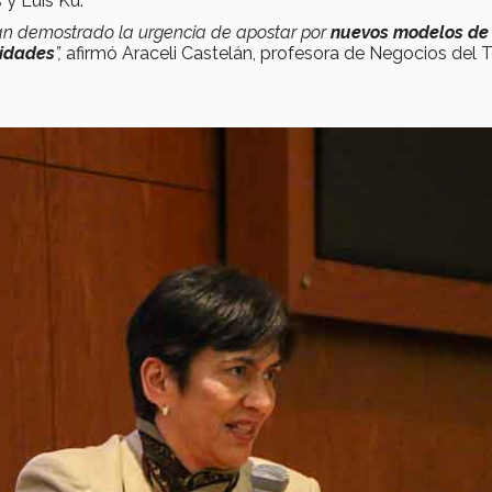
y Luis Ku.
han demostrado la urgencia de apostar por
nuevos modelos de
ridades
”,
afirmó Araceli Castelán, profesora de Negocios del T