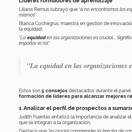
Líderes formadores de aprendizaje
Liliana Remus subrayó que “
si no encontramos los es
mismos”.
Blanca Cochegrus, maestra en gestión de innovación
la equidad:
"La
equidad
en las organizaciones es crucial... Signif
importar el rol”.
"La equidad en las organizaciones e
Estos son
5 consejos
destacados durante el panel 
formación de líderes para alcanzar mejores r
1. Analizar el perfil de prospectos a sumar
Judith Fuentes enfatizó la importancia de analizar e
que se integran a la organización.
Destacó que
"es crucial comprender la brecha de com