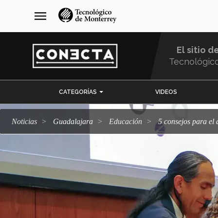
Pasar
navegación
menu
al
principal
contenido
principal
El sitio d
Tecnológic
Menu
CATEGORÍAS
VIDEOS
Comunidad
Noticias
Guadalajara
Educación
5 consejos para el