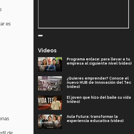
s
ar es
Videos
Programa enlace: para llevar a tu
empresa al siguiente nivel (video)
¿Quieres emprender? Conoce el
nuevo HUB de Innovación del Tec
(video)
El joven que hizo del baile su vida
(video)
Aula Futura: transformar la
sonas
experiencia educativa (video)
fil de