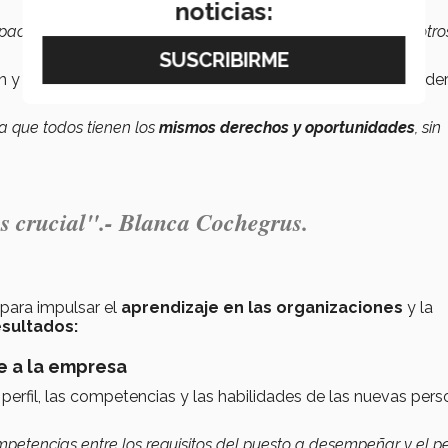
noticias:
pacios, vale la pena construirlos tomando acción sobre nosotro
 y consultora, afirmó que en este ámbito un tema a consider
ica que todos tienen los
mismos derechos y oportunidades
, sin
s crucial".-
Blanca Cochegrus.
para impulsar el
aprendizaje
en las organizaciones
y la
esultados:
se a la empresa
l perfil, las competencias y las habilidades de las nuevas per
petencias entre los requisitos del puesto a desempeñar y el per