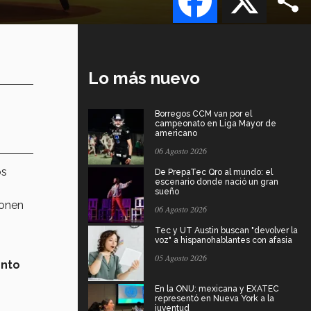
Lo más nuevo
Borregos CCM van por el
campeonato en Liga Mayor de
americano
06 Agosto 2026
os
De PrepaTec Qro al mundo: el
escenario donde nació un gran
sueño
ponen
06 Agosto 2026
Tec y UT Austin buscan "devolver la
voz" a hispanohablantes con afasia
05 Agosto 2026
ento
En la ONU: mexicana y EXATEC
representó en Nueva York a la
juventud