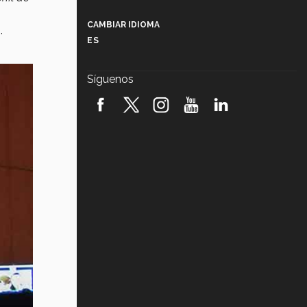
Más que un festival cultural: así es
la magia de VIBRART 2026 (video)
CAMBIAR IDIOMA
.
ES
Javier Guzmán: investigación con
impacto social (video)
Síguenos
¡México, en el top del mundial de
robótica FIRST 2026! (video)
Vida Tec: Pasión, disciplina y
básquetbol, con Gael Adame
(video)
¿Cómo es el Modelo Educativo
Tec? (video)
Vida Tec: Feminismo e Inteligencia
Artificial, Paola Ricaurte (video)