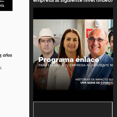
empresa al siguiente nivel (video)
45 años
s.