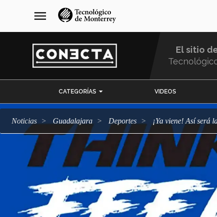
Pasar
navegación
menu
al
principal
contenido
principal
El sitio d
Tecnológic
Menu
CATEGORÍAS
VIDEOS
Comunidad
Noticias
Guadalajara
deportes
¡Ya viene! Así ser