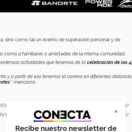
era, sino como tal un evento de superación personal y de
 así como a familiares o amistades de la misma comunidad.
as extensas actividades que tenemos de la
celebración de los 
to y a partir de eso tenemos la carrera en diferentes distancia
antes
”
, mencionó.
nteracción deportiva, la cual conlleva un reto
×
rtenencia hacia lo que es Borregos y el Tec de
Recibe nuestro newsletter de