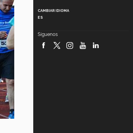
Más que un festival cultural: así es
la magia de VIBRART 2026 (video)
CAMBIAR IDIOMA
ES
Javier Guzmán: investigación con
impacto social (video)
Síguenos
¡México, en el top del mundial de
robótica FIRST 2026! (video)
Vida Tec: Pasión, disciplina y
básquetbol, con Gael Adame
(video)
¿Cómo es el Modelo Educativo
Tec? (video)
Vida Tec: Feminismo e Inteligencia
Artificial, Paola Ricaurte (video)