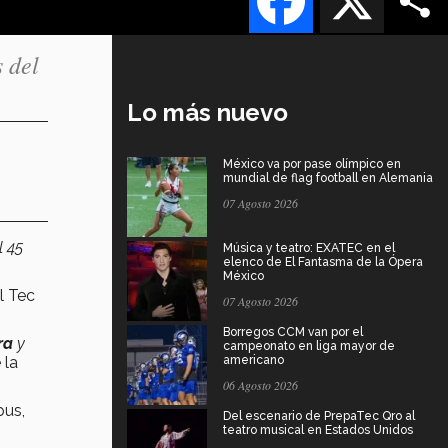
s del
Lo más nuevo
México va por pase olímpico en
mundial de flag football en Alemania
07 Agosto 2026
l 45
Música y teatro: EXATEC en el
elenco de El Fantasma de la Ópera
México
l Tec
07 Agosto 2026
Borregos CCM van por el
ra
y
campeonato en liga mayor de
 la
americano
06 Agosto 2026
pus,
Del escenario de PrepaTec Qro al
teatro musical en Estados Unidos