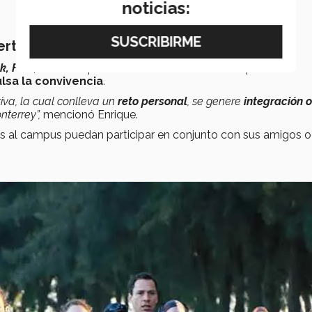
noticias:
pertenencia
k, Feel, Run
está pensada como un
reto físico
para los
lsa la convivencia
.
iva, la cual conlleva un
reto personal
, se genere
integración o
nterrey”,
mencionó Enrique.
s al campus puedan participar en conjunto con sus amigos o