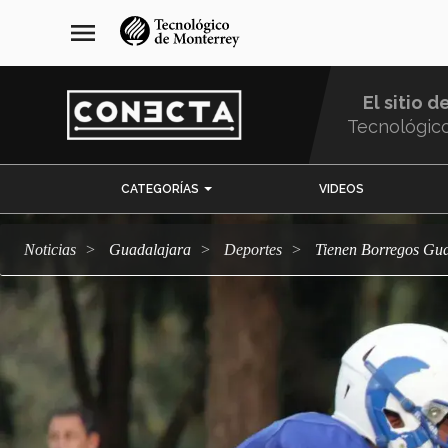
Pasar
navegación
menu
al
principal
contenido
principal
El sitio d
Tecnológic
Menu
CATEGORÍAS
VIDEOS
Comunidad
Noticias
Guadalajara
deportes
Tienen Borregos Gua