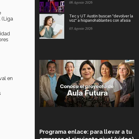
06 Agosto 2026
e
Tec y UT Austin buscan "devolver la
 (Liga
voz" a hispanohablantes con afasia
05 Agosto 2026
lidad
ores
val en
s
Programa enlace: para llevar a tu