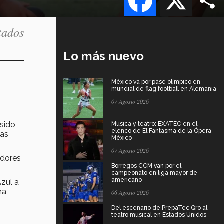
tados
Lo más nuevo
México va por pase olímpico en
mundial de flag football en Alemania
07 Agosto 2026
 sido
Música y teatro: EXATEC en el
elenco de El Fantasma de la Ópera
ias
México
07 Agosto 2026
adores
Borregos CCM van por el
campeonato en liga mayor de
americano
Azul a
ha
06 Agosto 2026
Del escenario de PrepaTec Qro al
teatro musical en Estados Unidos