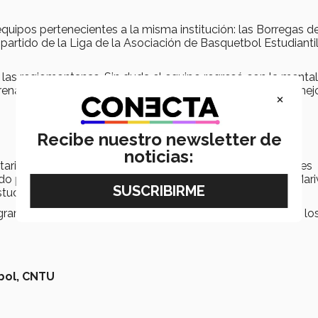
equipos pertenecientes a la misma institución: las Borregas d
artido de la Liga de la Asociación de Basquetbol Estudiantil
e las regiomontanas. Sin duda el equipo regresó con la menta
trenamientos mantener la sana comunicación y así lograr mej
×
Recibe nuestro newsletter de
noticias:
itarios de la rama varonil y femenil, además de las 4 mejores
gido por el CTNU de la Conadeip tuvo su sede en el Hotel Mari
 estudiante del Campus Guadalajara: Andrés Zepeda.
grar un buen desempeño en lo que se considera que serán lo
ol,
CNTU