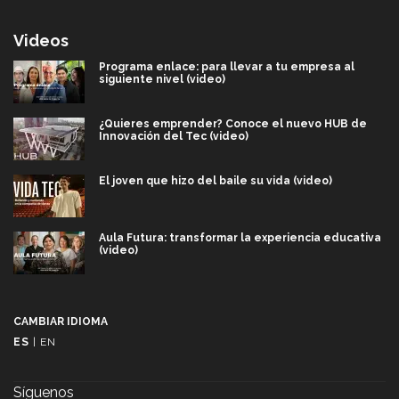
Videos
Programa enlace: para llevar a tu empresa al
siguiente nivel (video)
¿Quieres emprender? Conoce el nuevo HUB de
Innovación del Tec (video)
El joven que hizo del baile su vida (video)
Aula Futura: transformar la experiencia educativa
(video)
Más que un festival cultural: así es la magia de
VIBRART 2026 (video)
CAMBIAR IDIOMA
ES
|
EN
Javier Guzmán: investigación con impacto social
(video)
Síguenos