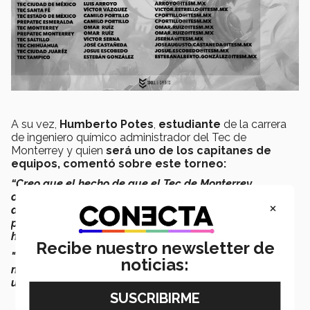
A su vez,
Humberto Potes
,
estudiante
de la carrera
de ingeniero químico administrador del Tec de
Monterrey y quien
será uno de los capitanes de
equipos, comentó sobre este torneo:
“
Creo que el hecho de que el Tec de Monterrey
organice torneos así es algo muy bueno, una buena
×
adaptación a cómo va cambiando el mundo. Creo que
pronto se unirán más universidades de forma oficial a
hacer estos torneos y el Tec estará un paso adelante".
Recibe nuestro newsletter de
"Torneos como este ayudan a los alumnos a tener una
noticias:
nueva forma de participar en actividades de la
universidad”,
añadió.