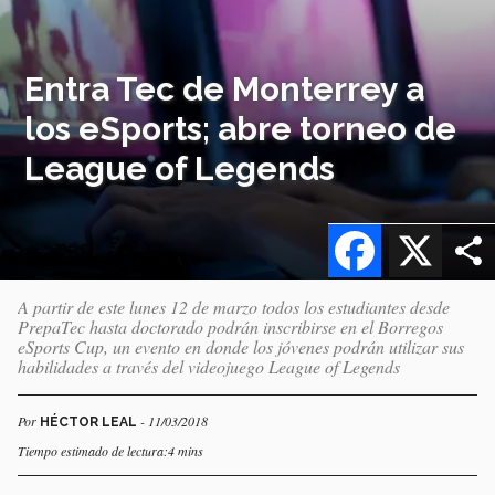
Entra Tec de Monterrey a
los eSports; abre torneo de
League of Legends
Facebook
X
A partir de este lunes 12 de marzo todos los estudiantes desde
PrepaTec hasta doctorado podrán inscribirse en el Borregos
eSports Cup, un evento en donde los jóvenes podrán utilizar sus
habilidades a través del videojuego League of Legends
Por
- 11/03/2018
HÉCTOR LEAL
Tiempo estimado de lectura:4 mins