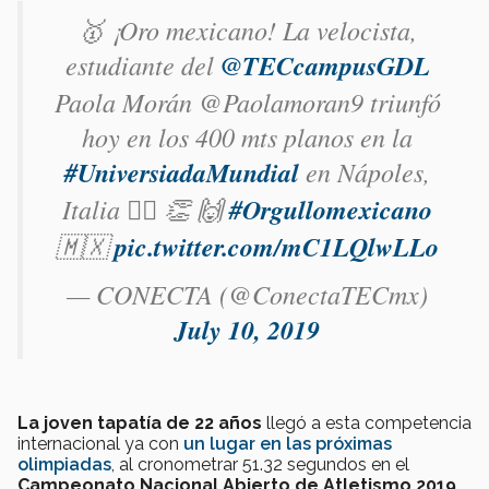
🥇 ¡Oro mexicano! La velocista,
estudiante del
@TECcampusGDL
Paola Morán @Paolamoran9 triunfó
hoy en los 400 mts planos en la
#UniversiadaMundial
en Nápoles,
Italia 🏃‍♀️ 👏 🙌
#Orgullomexicano
🇲🇽
pic.twitter.com/mC1LQlwLLo
— CONECTA (@ConectaTECmx)
July 10, 2019
La joven tapatía de 22 años
llegó a esta competencia
internacional ya con
un lugar en las próximas
olimpiadas
, al cronometrar 51.32 segundos en el
Campeonato Nacional Abierto de Atletismo 2019
.