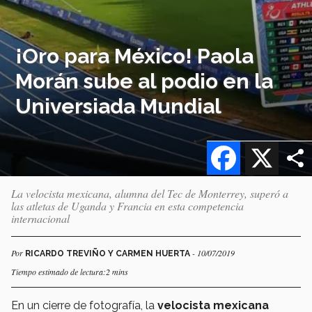
¡Oro para México! Paola
Morán sube al podio en la
Universiada Mundial
Facebook
X
La velocista mexicana, alumna del Tec de Monterrey, superó a
las atletas de Uganda y Francia en esta competencia
internacional
Por
- 10/07/2019
RICARDO TREVIÑO Y CARMEN HUERTA
Tiempo estimado de lectura:2 mins
En un cierre de fotografía, la
velocista mexicana