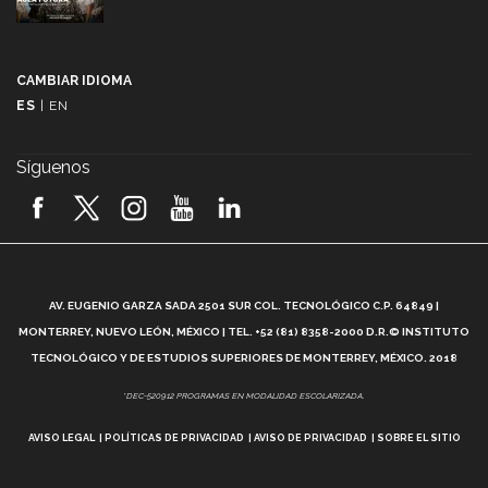
Más que un festival cultural: así es la magia de
VIBRART 2026 (video)
CAMBIAR IDIOMA
ES
|
EN
Javier Guzmán: investigación con impacto social
(video)
Síguenos
¡México, en el top del mundial de robótica FIRST
2026! (video)
Vida Tec: Pasión, disciplina y básquetbol, con Gael
Adame (video)
A
AV. EUGENIO GARZA SADA 2501 SUR COL. TECNOLÓGICO C.P. 64849 |
L
¿Cómo es el Modelo Educativo Tec? (video)
MONTERREY, NUEVO LEÓN, MÉXICO | TEL. +52 (81) 8358-2000 D.R.© INSTITUTO
TECNOLÓGICO Y DE ESTUDIOS SUPERIORES DE MONTERREY, MÉXICO. 2018
Vida Tec: Feminismo e Inteligencia Artificial, Paola
*DEC-520912 PROGRAMAS EN MODALIDAD ESCOLARIZADA.
Ricaurte (video)
AVISO LEGAL
POLÍTICAS DE PRIVACIDAD
AVISO DE PRIVACIDAD
SOBRE EL SITIO