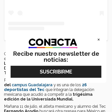
×
Recibe nuestro newsletter de
Con la victoria asegurada, la estudiante del Tec podrá
noticias:
enfocarse de lleno en los
Juegos Panamericanos de
Lima 2019, en Perú
; el
Campeonato Mundial de
Doha 2019, en Qatar
; y los
Juegos Olímpicos de
Tokio 2020, en Japón.
Paola es estudiante de
Nutrición y Bienestar Integral
del
campus Guadalajara
y es una de los
26
deportistas del Tec
que integran la delegación
mexicana que acudió a competir a la
trigésima
edición de la Universiada Mundial.
Mañana 11 de julio, el atleta mexicano y alumno del Tec
Fernando Arodio
buscará otra presea para México en