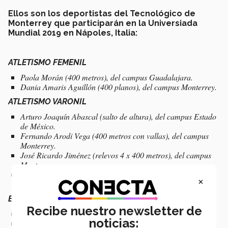
Ellos son los deportistas del Tecnológico de
Monterrey que participarán en la Universiada
Mundial 2019 en Nápoles, Italia:
ATLETISMO FEMENIL
Paola Morán (400 metros), del campus Guadalajara.
Dania Amaris Aguillón (400 planos), del campus Monterrey.
ATLETISMO VARONIL
Arturo Joaquín Abascal (salto de altura), del campus Estado
de México.
Fernando Arodi Vega (400 metros con vallas), del campus
Monterrey.
José Ricardo Jiménez (relevos 4 x 400 metros), del campus
Monterrey.
Adrian Rivera (salto de longitud y relevos), del campus
×
Monterrey.
BASQUETBOL VARONIL
Recibe nuestro newsletter de
Omar de Haro, del campus Guadalajara.
noticias:
Josué Miguel Lara, del campus Monterrey.