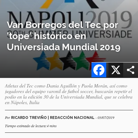
Van Borregos del Tec por
'tope' histórico en
Universiada Mundial 2019
Facebook
X
Atletas del Tec como Dania Aguillón y Paola Morán, así como
jugadores del equipo varonil de futbol soccer, buscarán repetir el
podio en la edición 30 de la Universiada Mundial, que se celebra
en Nápoles, Italia
Por
- 03/07/2019
RICARDO TREVIÑO | REDACCIÓN NACIONAL
Tiempo estimado de lectura:4 mins