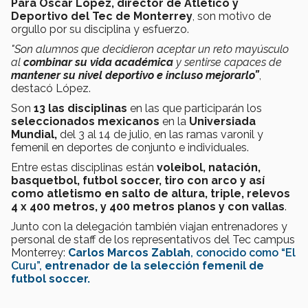
Para Oscar López, director de Atlético y
Deportivo del Tec de Monterrey
, son motivo de
orgullo por su disciplina y esfuerzo.
"Son alumnos que decidieron aceptar un reto mayúsculo
al
combinar su vida académica
y sentirse capaces de
mantener su nivel deportivo
e incluso mejorarlo”
,
destacó López.
Son
13 las disciplinas
en las que participarán los
seleccionados mexicanos
en la
Universiada
Mundial,
del 3 al 14 de julio, en las ramas varonil y
femenil en deportes de conjunto e individuales.
Entre estas disciplinas están
voleibol, natación,
basquetbol, futbol soccer, tiro con arco y así
como atletismo en salto de altura, triple, relevos
4 x 400 metros, y 400 metros planos y con vallas
.
Junto con la delegación también viajan entrenadores y
personal de staff de los representativos del Tec campus
Monterrey:
Carlos Marcos Zablah
, conocido como “El
Curu”,
entrenador de la selección femenil de
futbol soccer.