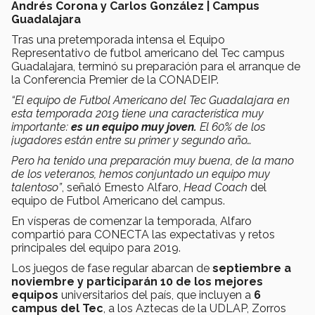
Andrés Corona y Carlos González | Campus
Guadalajara
Tras una pretemporada intensa el Equipo
Representativo de futbol americano del Tec campus
Guadalajara, terminó su preparación para el arranque de
la Conferencia Premier de la CONADEIP.
“El equipo de Futbol Americano del Tec
Guadalajara en
esta temporada 2019 tiene una característica muy
importante:
es un
equipo
muy
joven.
El 60% de los
jugadores están entre su primer y segundo año
…
Pero
ha
tenido
una
preparación
muy
buena
, de la mano
de los
veteranos, hemos
conjuntado
un
equipo
muy
talentoso
”
, señaló Ernesto Alfaro,
Head Coach
del
equipo de Futbol Americano del campus.
En vísperas de comenzar la temporada, Alfaro
compartió para CONECTA las expectativas y retos
principales del equipo para 2019.
Los juegos de fase regular abarcan de
septiembre a
noviembre y participarán 10 de los mejores
equipos
universitarios del país, que incluyen a
6
campus del Tec
, a los Aztecas de la UDLAP, Zorros