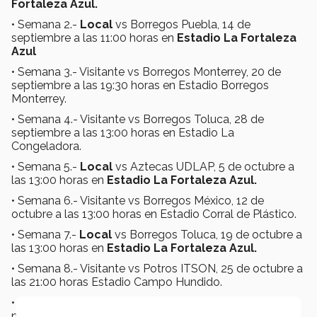
Fortaleza Azul.
• Semana 2.-
Local
vs Borregos Puebla, 14 de
septiembre a las 11:00 horas en
Estadio La Fortaleza
Azul
• Semana 3.- Visitante vs Borregos Monterrey, 20 de
septiembre a las 19:30 horas en Estadio Borregos
Monterrey.
• Semana 4.- Visitante vs Borregos Toluca, 28 de
septiembre a las 13:00 horas en Estadio La
Congeladora.
• Semana 5.-
Local
vs Aztecas UDLAP, 5 de octubre a
las 13:00 horas en
Estadio La Fortaleza Azul.
• Semana 6.- Visitante vs Borregos México, 12 de
octubre a las 13:00 horas en Estadio Corral de Plástico.
• Semana 7.-
Local
vs Borregos Toluca, 19 de octubre a
las 13:00 horas en
Estadio La Fortaleza Azul.
• Semana 8.- Visitante vs Potros ITSON, 25 de octubre a
las 21:00 horas Estadio Campo Hundido.
• Semana 9.-
Local
vs Borregos Querétaro, 2 de
noviembre a las 13:00 horas en
Estadio La Fortaleza