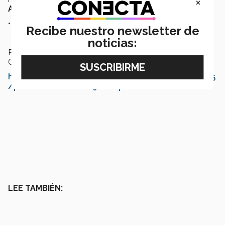
×
Azul.
• Semana 10.- Descanso.
Recibe nuestro newsletter de
noticias:
Puedes consultar el calendario de juegos de la
Conferencia Premier CONADEIP en su sitio oficial:
http://www.conadeipfba.org.mx/calendarios/16315
/primera-fuerza/2019/temporada
LEE TAMBIÉN: