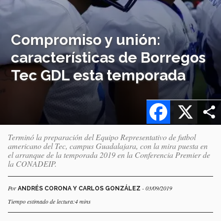
Compromiso y unión:
características de Borregos
Tec GDL esta temporada
Facebook
X
Terminó la preparación del Equipo Representativo de futbol
americano del Tec, campus Guadalajara, con la mira puesta en
el arranque de la temporada 2019 en la Conferencia Premier de
la CONADEIP.
Por
- 03/09/2019
ANDRÉS CORONA Y CARLOS GONZÁLEZ
Tiempo estimado de lectura:4 mins