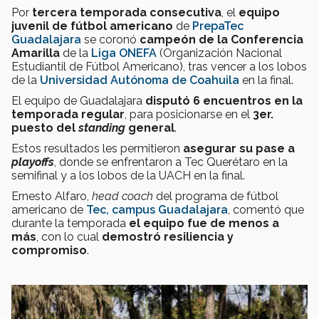
Por
tercera temporada consecutiva
, el
equipo
juvenil de fútbol americano
de
PrepaTec
Guadalajara
se coronó
campeón de la Conferencia
Amarilla
de la
Liga ONEFA
(Organización Nacional
Estudiantil de Fútbol Americano), tras vencer a los lobos
de la
Universidad Autónoma de Coahuila
en la final.
El equipo de Guadalajara
disputó 6 encuentros en la
temporada regular
, para posicionarse en el
3er.
puesto del
standing
general
.
Estos resultados les permitieron
asegurar su pase a
playoffs
, donde se enfrentaron a Tec Querétaro en la
semifinal y a los lobos de la UACH en la final.
Ernesto Alfaro,
head coach
del programa de fútbol
americano de
Tec, campus Guadalajara
, comentó que
durante la temporada
el equipo fue de menos a
más
, con lo cual
demostró resiliencia y
compromiso
.