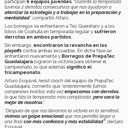
participan
6 equipos juveniles
. “
Durante la temporada
tuvimos 2 derrotas consecutivas que nos ayudaron a
aterrizar la estrategia y a trabajar en la preparación y
mentalidad
”,
compartió Alfaro.
Los borregos se enfrentaron a Tec Querétaro y a los
lobos de Coahuila en temporada regular y
sufrieron
derrotas en ambos partidos
.
Sin embargo,
encontraron la revancha en los
playoffs
contra ambas escuadras. En dicha fase se
enfrentaron nuevamente y
Borregos de PrepaTec
Guadalajara
lograron la victoria para obtener el
campeonato, lo que además
significó el
tricampeonato
.
Arturo Esquivel,
head coach
del equipo de PrepaTec
Guadalajara, comentó que
“anteriormente fuimos
campeones invictos; esta vez
empezamos con derrotas
,
lo que hizo la temporada más complicada,
pero
sacó lo
mejor de nosotros
”.
“Después de que nos llevamos la victoria en la semifinal,
vivimos un golpe emocional
que nos permitió llegar a
una final
con más confianza y más estabilidad”
, declaró
Esquivel.