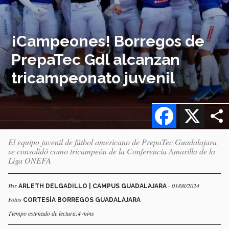
¡Campeones! Borregos de
PrepaTec Gdl alcanzan
tricampeonato juvenil
Facebook
X
El equipo juvenil de fútbol americano de PrepaTec Guadalajara
se consolidó como tricampeón de la Conferencia Amarilla de la
Liga ONEFA
Por
- 01/08/2024
ARLETH DELGADILLO | CAMPUS GUADALAJARA
Fotos
CORTESÍA BORREGOS GUADALAJARA
Tiempo estimado de lectura:4 mins