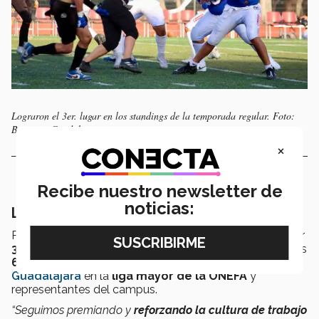
Lograron el 3er. lugar en los standings de la temporada regular. Foto:
Borregos Guadalajara.
×
Recibe nuestro newsletter de
noticias:
Legado que continúa
Para esta temporada, el equipo estuvo conformado por
30 estudiantes
. De ellos, 19 se graduaron de los cuales
6 continuarán su camino
como parte de
Borregos
Guadalajara
en la
liga mayor de la ONEFA
y
representantes del campus.
“Seguimos premiando y
reforzando la cultura de trabajo