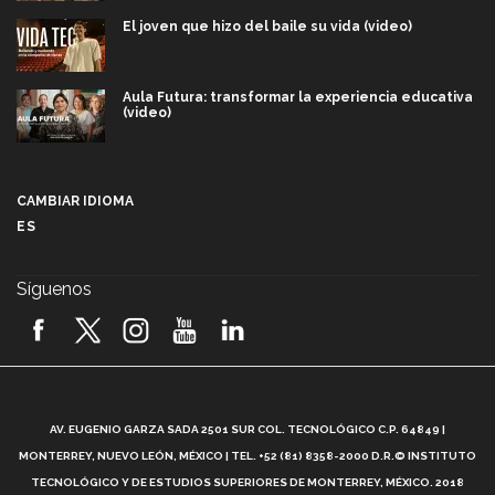
El joven que hizo del baile su vida (video)
Aula Futura: transformar la experiencia educativa
(video)
Más que un festival cultural: así es la magia de
VIBRART 2026 (video)
CAMBIAR IDIOMA
ES
Javier Guzmán: investigación con impacto social
(video)
Síguenos
¡México, en el top del mundial de robótica FIRST
2026! (video)
Vida Tec: Pasión, disciplina y básquetbol, con Gael
Adame (video)
A
AV. EUGENIO GARZA SADA 2501 SUR COL. TECNOLÓGICO C.P. 64849 |
L
¿Cómo es el Modelo Educativo Tec? (video)
MONTERREY, NUEVO LEÓN, MÉXICO | TEL. +52 (81) 8358-2000 D.R.© INSTITUTO
TECNOLÓGICO Y DE ESTUDIOS SUPERIORES DE MONTERREY, MÉXICO. 2018