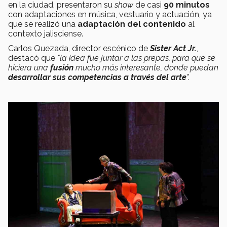
en la ciudad, presentaron su
show
de casi
90 minutos
con adaptaciones en música, vestuario y actuación, ya
que se realizó una
adaptación del contenido
al
contexto jalisciense.
Carlos Quezada, director escénico de
Sister Act Jr.
,
destacó que
"la idea fue juntar a las prepas, para que se
hiciera una
fusión
mucho más interesante, donde puedan
desarrollar sus competencias a través del arte
".