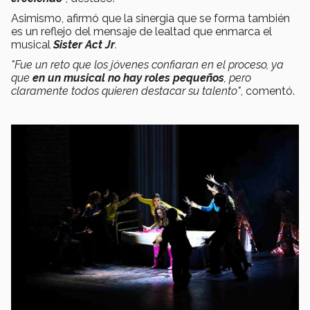
Asimismo, afirmó que la sinergia que se forma también
es un reflejo del mensaje de lealtad que enmarca el
musical
Sister Act Jr
.
"Fue un reto que los jóvenes confiaran en el proceso, ya
que
en un musical no hay roles pequeños
, pero
claramente todos quieren destacar su talento"
, comentó.