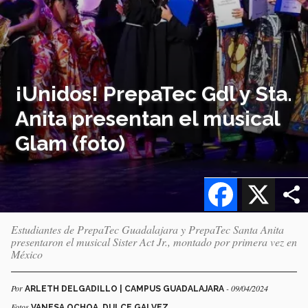
¡Unidos! PrepaTec Gdl y Sta.
Anita presentan el musical
Glam (foto)
Facebook
X
Estudiantes de PrepaTec Guadalajara y PrepaTec Santa Anita
presentaron el musical Sister Act Jr., montado por primera vez en
México
Por
- 09/04/2024
ARLETH DELGADILLO | CAMPUS GUADALAJARA
Fotos
VANESA OCHOA, DULCE GALVEZ