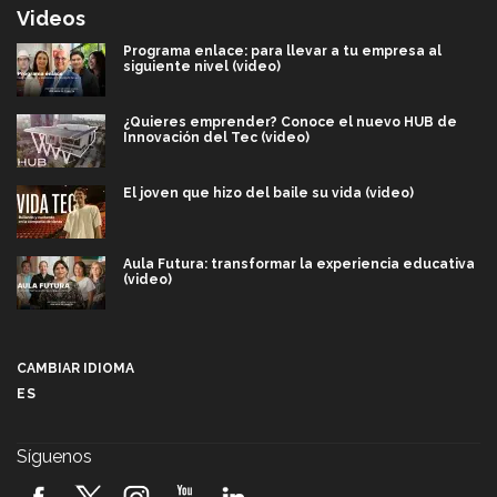
Videos
Programa enlace: para llevar a tu empresa al
siguiente nivel (video)
¿Quieres emprender? Conoce el nuevo HUB de
Innovación del Tec (video)
El joven que hizo del baile su vida (video)
Aula Futura: transformar la experiencia educativa
(video)
Más que un festival cultural: así es la magia de
VIBRART 2026 (video)
CAMBIAR IDIOMA
ES
Javier Guzmán: investigación con impacto social
(video)
Síguenos
¡México, en el top del mundial de robótica FIRST
2026! (video)