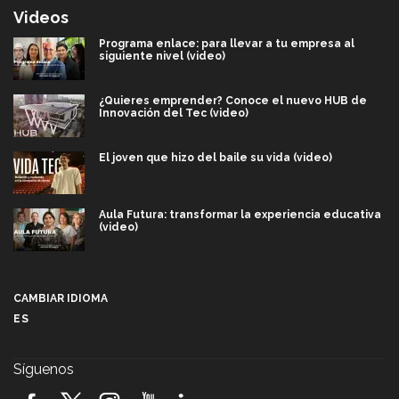
Videos
Programa enlace: para llevar a tu empresa al
siguiente nivel (video)
¿Quieres emprender? Conoce el nuevo HUB de
Innovación del Tec (video)
El joven que hizo del baile su vida (video)
Aula Futura: transformar la experiencia educativa
(video)
Más que un festival cultural: así es la magia de
VIBRART 2026 (video)
CAMBIAR IDIOMA
ES
Javier Guzmán: investigación con impacto social
(video)
Síguenos
¡México, en el top del mundial de robótica FIRST
2026! (video)