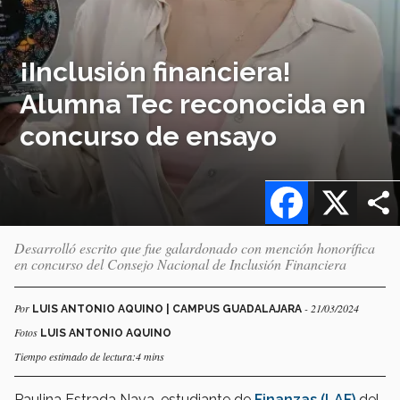
¡Inclusión financiera!
Alumna Tec reconocida en
concurso de ensayo
Facebook
X
Desarrolló escrito que fue galardonado con mención honorífica
en concurso del Consejo Nacional de Inclusión Financiera
Por
- 21/03/2024
LUIS ANTONIO AQUINO | CAMPUS GUADALAJARA
Fotos
LUIS ANTONIO AQUINO
Tiempo estimado de lectura:4 mins
Paulina Estrada Nava, estudiante de
Finanzas (LAF)
del