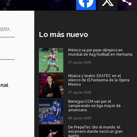
a
aro.
Lo más nuevo
México va por pase olímpico en
mundial de flag football en Alemania
07 Agosto 2026
Música y teatro: EXATEC en el
elenco de El Fantasma de la Ópera
onal
Mexico
07 Agosto 2026
Borregos CCM van por el
campeonato en liga mayor de
americano
06 Agosto 2026
De PrepaTec Qro al mundo: el
escenario donde nació un gran
sueño