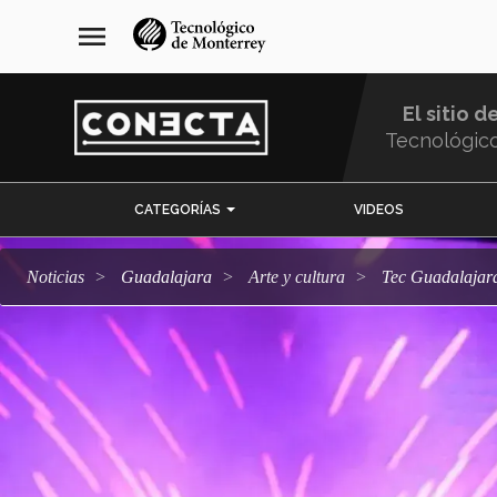
Pasar
navegación
menu
al
principal
contenido
principal
El sitio d
Tecnológic
Menu
CATEGORÍAS
VIDEOS
Comunidad
Noticias
Guadalajara
arte y cultura
Tec Guadalajara