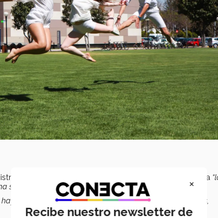
stración Financiera (LAF), expresó que en esta coreografía
“
×
 situación difícil que tienes que ser fuerte”.
e haya una sana competencia de parte de todos los campus,
Recibe nuestro newsletter de