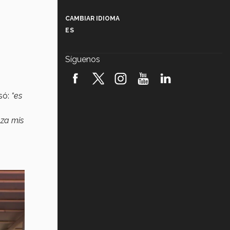
Más que un festival cultural: así es
la magia de VIBRART 2026 (video)
CAMBIAR IDIOMA
ES
Javier Guzmán: investigación con
impacto social (video)
Síguenos
¡México, en el top del mundial de
robótica FIRST 2026! (video)
só:
“es
Vida Tec: Pasión, disciplina y
básquetbol, con Gael Adame
(video)
za mis
¿Cómo es el Modelo Educativo
Tec? (video)
Vida Tec: Feminismo e Inteligencia
Artificial, Paola Ricaurte (video)