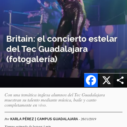
Britain: el concierto estelar
del Tec Guadalajara
(fotogalería)
Facebook
X
Con una temática inglesa alumnos del Tec Guadalajara
muestran su talento mediante música, baile y canto
completamente en vivo.
Por
- 26/11/2019
KARLA PÉREZ | CAMPUS GUADALAJARA
Tiempo estimado de lectura:1 min