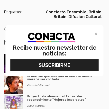
Etiquetas:
Concierto Ensamble,
Britain
Britain,
Difusión Cultural
Categoría:
Arte y Cultura
×
Notas Relacionadas
Recibe nuestro newsletter de
noticias:
De PrepaTec Qro al mundo: el escenario
donde nació un gran sueño
Rafael Luna
El escritor que dice que la derrota también
merece ser contada
Gerardo Villarreal
Proyecto de alumna del Tec recibe
reconocimiento "Mujeres Imparables"
Isabel Martínez