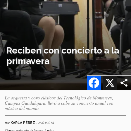
Reciben con concierto a la
primavera
Facebook
X
La orquesta y coro clásicos del Tecnológico de Monterrey,
Campus Guadalajara, llevó a cabo su concierto anual con
música del mundo.
Por
- 23/03/2018
KARLA PÉREZ
Tiempo estimado de lectura:2 mins