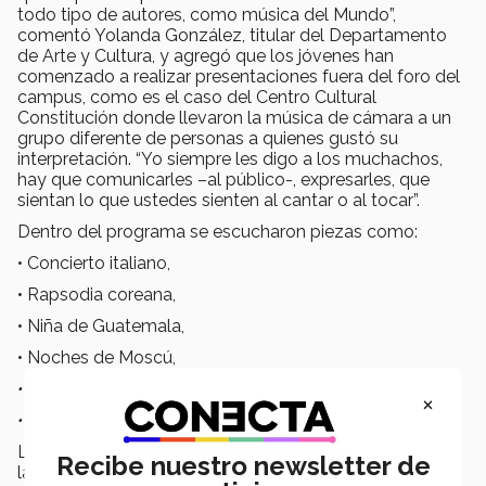
todo tipo de autores, como música del Mundo”,
comentó Yolanda González, titular del Departamento
de Arte y Cultura, y agregó que los jóvenes han
comenzado a realizar presentaciones fuera del foro del
campus, como es el caso del Centro Cultural
Constitución donde llevaron la música de cámara a un
grupo diferente de personas a quienes gustó su
interpretación. “Yo siempre les digo a los muchachos,
hay que comunicarles –al público-, expresarles, que
sientan lo que ustedes sienten al cantar o al tocar”.
Dentro del programa se escucharon piezas como:
• Concierto italiano,
• Rapsodia coreana,
• Niña de Guatemala,
• Noches de Moscú,
• Heal the World
y
×
• City of Stars,
entre otras.
La entrada fue gratuita y abierta al público, y contó con
Recibe nuestro newsletter de
la asistencia de aproximadamente 500 personas.