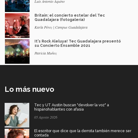
Luis Antonio Aquino
Britain: el concierto estelar del Tec
Guadalajara (fotogalería)
Karla Pérez | Campus Guadalajara
It's Rock Aleluya! Tec Guadalajara presentó
su Concierto Ensamble 2021
Patricia Muñoz
Lo más nuevo
Tec y UT Austin buscan "devolver la voz" a
hispanohablantes con afasia
05 Agosto 2026
El escritor que dice que la derrota también merece ser
contada