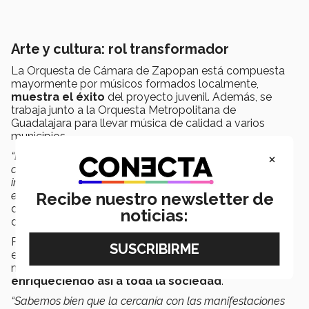
Arte y cultura: rol transformador
La Orquesta de Cámara de Zapopan está compuesta
mayormente por músicos formados localmente,
muestra el éxito
del proyecto juvenil. Además, se
trabaja junto a la Orquesta Metropolitana de
Guadalajara para llevar música de calidad a varios
municipios.
×
“La ópera es todo el arte: tiene poesía, escritores,
compositores, músicos, cantantes, pintores, arquitectos,
ingenieros de audio; todo lo que se pueda imaginar. Y por
Recibe nuestro newsletter de
eso creo que es
el arte más importante
”
, comentó Juan
de Luzco, director del Festival Internacional de Ópera
noticias:
de Morelia.
Para la iniciativa es crucial que los jóvenes se involucren
en este tipo de actividades, pues no sólo se forman
mejores músicos, sino también mejores profesionales,
enriqueciendo así a toda la sociedad
.
“Sabemos bien que la cercanía con las manifestaciones