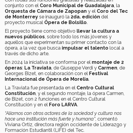
conjunto con el
Coro Municipal de Guadalajara
, la
Orquesta de Cámara de Zapopan
y el
Coro del Tec
de Monterrey
se inauguró la
2da. edición
del
proyecto musical
Ópera de Bolsillo
.
El proyecto tiene como objetivo
llevar la cultura a
nuevos públicos
, sobre todo los más jóvenes y
aquellos que experimentan su primer contacto con la
ópera, a la vez que busca
impulsar el talento
local a
través de dicho arte.
En 2024 la iniciativa se conforma por el
montaje de 2
óperas
:
La Traviata
,
de Giuseppe Verdi y
Carmen
, de
Georges Bizet, en colaboración con el
Festival
Internacional de Ópera de Morelia
.
La Traviata fue presentada en el
Centro Cultural
Constitución
, y el segundo montaje, la ópera Carmen,
de Bizet, con 2 funciones en el Centro Cultural
Constitución y en el
Foro LARVA
.
“Aliarnos con otros actores de la sociedad y cultura nos
hace una institución más fuerte y humana”
, comentó
Viviana Ortiz, directora región occidente de Liderazgo y
Formación Estudiantil (LiFE) del Tec.