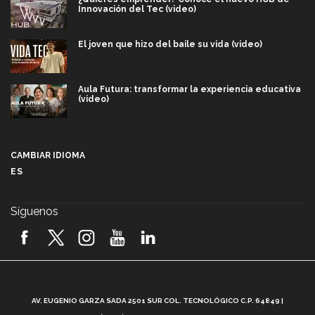
Innovación del Tec (video)
El joven que hizo del baile su vida (video)
Aula Futura: transformar la experiencia educativa
(video)
Más que un festival cultural: así es la magia de
VIBRART 2026 (video)
CAMBIAR IDIOMA
ES
Javier Guzmán: investigación con impacto social
(video)
Síguenos
¡México, en el top del mundial de robótica FIRST
2026! (video)
Vida Tec: Pasión, disciplina y básquetbol, con Gael
Adame (video)
A
AV. EUGENIO GARZA SADA 2501 SUR COL. TECNOLÓGICO C.P. 64849 |
L
¿Cómo es el Modelo Educativo Tec? (video)