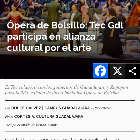
Ópera de Bolsillo: Tec Gdl
participa en alianza
cultural por el arte
Facebook
X
El Tec colaboró con los gobiernos de Guadalajara y Zapopan
para la 2da. edición de dicha iniciativa Ópera de Bolsillo
Por
- 18/06/2024
DULCE GÁLVEZ | CAMPUS GUADALAJARA
Fotos
CORTESÍA: CULTURA GUADALAJARA
Tiempo estimado de lectura:3 mins
Con todas sus funciones gratuitas y realizadas en