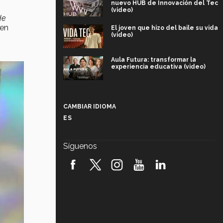
nuevo HUB de Innovación del Tec
(video)
de
 en
El joven que hizo del baile su vida
(video)
Aula Futura: transformar la
experiencia educativa (video)
Más que un festival cultural: así es
la magia de VIBRART 2026 (video)
CAMBIAR IDIOMA
ES
Javier Guzmán: investigación con
impacto social (video)
Síguenos
¡México, en el top del mundial de
robótica FIRST 2026! (video)
Vida Tec: Pasión, disciplina y
básquetbol, con Gael Adame
(video)
¿Cómo es el Modelo Educativo