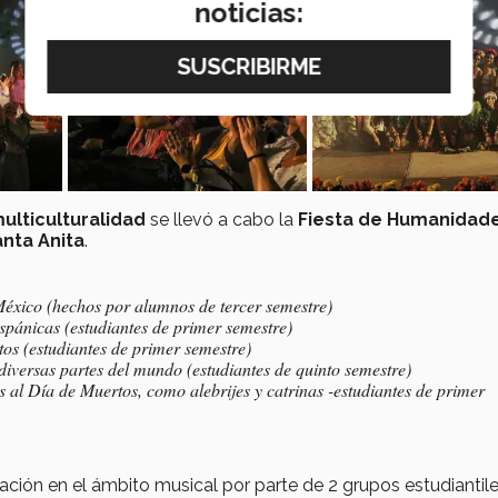
noticias:
ulticulturalidad
se llevó a cabo la
Fiesta de Humanidade
nta Anita
.
México (hechos por alumnos de tercer semestre)
spánicas (estudiantes de primer semestre)
tos (estudiantes de primer semestre)
diversas partes del mundo (estudiantes de quinto semestre)
s al Día de Muertos, como alebrijes y catrinas -estudiantes de primer
ión en el ámbito musical por parte de 2 grupos estudiantile