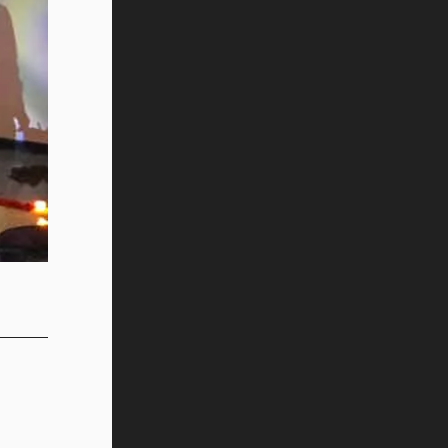
Tec? (video)
Vida Tec: Feminismo e Inteligencia
Artificial, Paola Ricaurte (video)