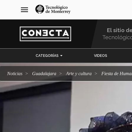
Pasar
navegación
menu
al
principal
contenido
principal
El sitio d
Tecnológic
Menu
CATEGORÍAS
VIDEOS
Comunidad
Noticias
Guadalajara
arte y cultura
Fiesta de Huma