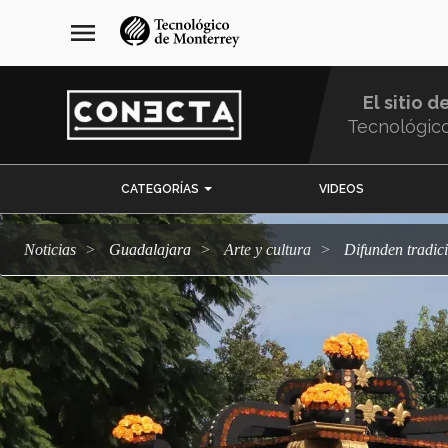
Pasar
navegación
menu
al
principal
contenido
principal
El sitio d
Tecnológic
Menu
CATEGORÍAS
VIDEOS
Comunidad
Noticias
Guadalajara
arte y cultura
Difunden trad