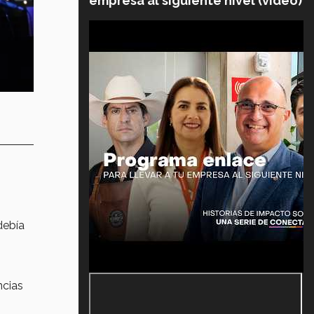
empresa al siguiente nivel (video)
debía
ncias