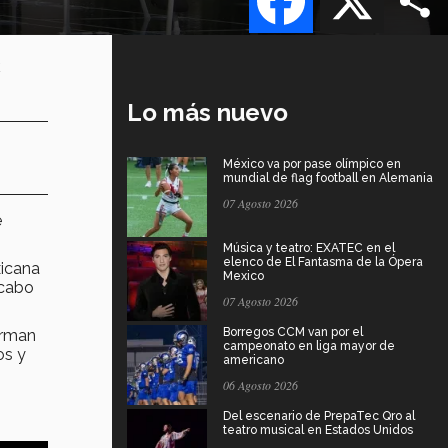
a
Lo más nuevo
México va por pase olímpico en
mundial de flag football en Alemania
07 Agosto 2026
e
Música y teatro: EXATEC en el
elenco de El Fantasma de la Ópera
xicana
Mexico
 cabo
07 Agosto 2026
Borregos CCM van por el
orman
campeonato en liga mayor de
os y
americano
06 Agosto 2026
Del escenario de PrepaTec Qro al
teatro musical en Estados Unidos