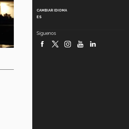
Más que un festival cultural: así es
la magia de VIBRART 2026 (video)
CAMBIAR IDIOMA
ES
Javier Guzmán: investigación con
impacto social (video)
Síguenos
¡México, en el top del mundial de
robótica FIRST 2026! (video)
Vida Tec: Pasión, disciplina y
básquetbol, con Gael Adame
(video)
¿Cómo es el Modelo Educativo
Tec? (video)
Vida Tec: Feminismo e Inteligencia
Artificial, Paola Ricaurte (video)