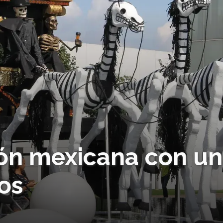
ión mexicana con u
os