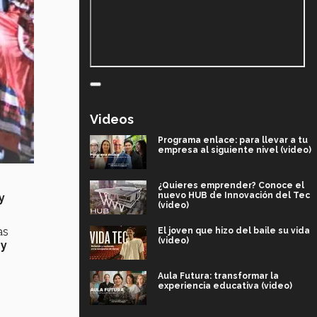
Videos
Programa enlace: para llevar a tu
empresa al siguiente nivel (video)
¿Quieres emprender? Conoce el
nuevo HUB de Innovación del Tec
y
(video)
as
El joven que hizo del baile su vida
(video)
 y
Aula Futura: transformar la
experiencia educativa (video)