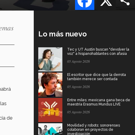
temas
Lo más nuevo
Tec y UT Austin buscan "devolver la
voz" a hispanohablantes con afasia
05 Agosto 2026
El escritor que dice que la derrota
también merece ser contada
05 Agosto 2026
habrá
Entre miles: mexicana gana beca de
las
maestría Erasmus Mundus LIVE
05 Agosto 2026
cia de
Movilidad y robots: sonorenses
colaboran en proyectos de
investigación