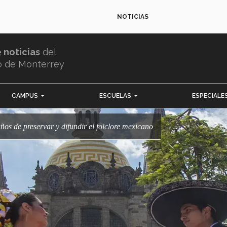
NOTICIAS
e noticias
del
o de Monterrey
CAMPUS
ESCUELAS
ESPECIALE
años de preservar y difundir el folclore mexicano