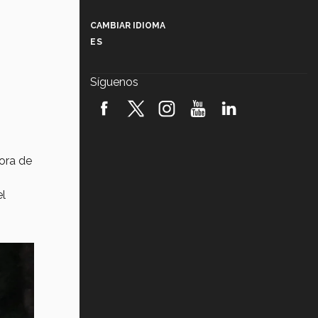
Más que un festival cultural: así es
la magia de VIBRART 2026 (video)
CAMBIAR IDIOMA
ES
Javier Guzmán: investigación con
impacto social (video)
Síguenos
¡México, en el top del mundial de
robótica FIRST 2026! (video)
Vida Tec: Pasión, disciplina y
básquetbol, con Gael Adame
tora de
(video)
¿Cómo es el Modelo Educativo
el
Tec? (video)
Vida Tec: Feminismo e Inteligencia
Artificial, Paola Ricaurte (video)