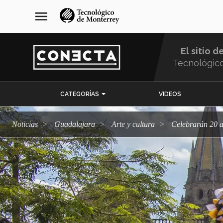
Pasar
navegación
menu
al
principal
contenido
principal
El sitio d
Tecnológic
Menu
CATEGORÍAS
VIDEOS
Comunidad
Noticias
Guadalajara
arte y cultura
Celebrarán 20 