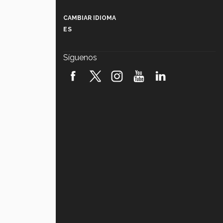
Más que un festival cultural: así es
la magia de VIBRART 2026 (video)
CAMBIAR IDIOMA
ES
Javier Guzmán: investigación con
impacto social (video)
Síguenos
¡México, en el top del mundial de
robótica FIRST 2026! (video)
Vida Tec: Pasión, disciplina y
básquetbol, con Gael Adame
(video)
¿Cómo es el Modelo Educativo
Tec? (video)
Vida Tec: Feminismo e Inteligencia
Artificial, Paola Ricaurte (video)