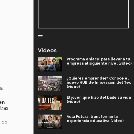
Videos
Programa enlace: para llevar a tu
empresa al siguiente nivel (video)
¿Quieres emprender? Conoce el
nuevo HUB de Innovación del Tec
(video)
ta
El joven que hizo del baile su vida
(video)
 en
tras
Aula Futura: transformar la
experiencia educativa (video)
o de