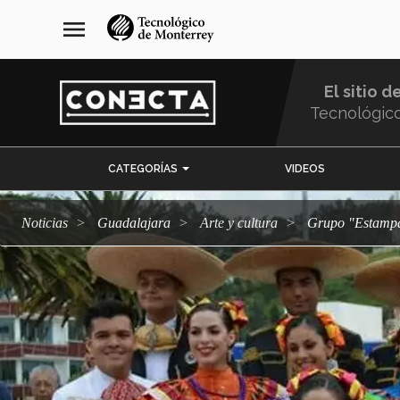
Pasar
navegación
menu
al
principal
contenido
principal
El sitio d
Tecnológic
Menu
CATEGORÍAS
VIDEOS
Comunidad
Noticias
Guadalajara
arte y cultura
Grupo "Estamp