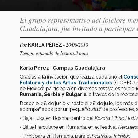
El grupo representativo del folclore m
Guadalajara, fue invitado a participar e
Por
- 20/06/2018
KARLA PÉREZ
Tiempo estimado de lectura:3 mins
Karla Pérez | Campus Guadalajara
Gracias a la invitación que realiza cada año el
Conse
Folklore y de las Artes Tradicionales
(CIOFF) a n
de México” participará en diversos festivales folcló
Rumania, Serbia y Bulgaria
; a través de la repres
Desde el 28 de junio y hasta el 28 de julio, los más
acompañados por un pequeño
staff
de profesores, s
• Baja Luka en Bosnia, dentro del
Kozara Ethno Festiv
• Băile Herculane en Rumania, en el festival
Hercules;
• Timisoara en Rumania, para el
Festivalul Inimilor;